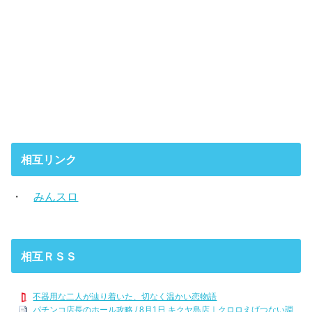
相互リンク
・
みんスロ
相互ＲＳＳ
不器用な二人が辿り着いた、切なく温かい恋物語
パチンコ店長のホール攻略 / 8月1日 キクヤ島店｜クロロえげつない調