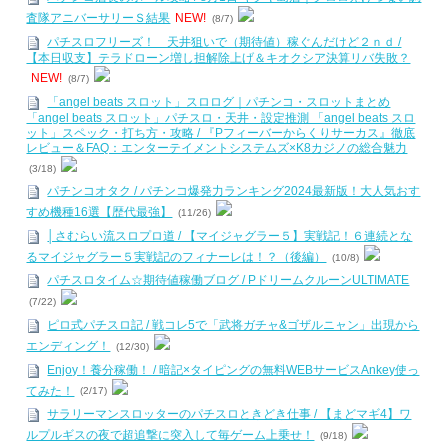
査隊アニバーサリーＳ結果
NEW!
(8/7)
パチスロフリーズ！ 天井狙いで（期待値）稼ぐんだけど２ｎｄ /
【本日収支】テラドローン増し担解除上げ＆キオクシア決算リバ失敗？
NEW!
(8/7)
「angel beats スロット」スロログ｜パチンコ・スロットまとめ
「angel beats スロット」パチスロ・天井・設定推測 「angel beats スロ
ット」スペック・打ち方・攻略 / 『Pフィーバーからくりサーカス』徹底
レビュー＆FAQ：エンターテイメントシステムズ×K8カジノの総合魅力
(3/18)
パチンコオタク / パチンコ爆発力ランキング2024最新版！大人気おす
すめ機種16選【歴代最強】
(11/26)
│さむらい流スロプロ道 / 【マイジャグラー５】実戦記！６連続とな
るマイジャグラー５実戦記のフィナーレは！？（後編）
(10/8)
パチスロタイム☆期待値稼働ブログ / PドリームクルーンULTIMATE
(7/22)
ピロ式パチスロ記 / 戦コレ5で「武将ガチャ&ゴザルニャン」出現から
エンディング！
(12/30)
Enjoy！養分稼働！ / 暗記×タイピングの無料WEBサービスAnkey使っ
てみた！
(2/17)
サラリーマンスロッターのパチスロときどき仕事 / 【まどマギ4】ワ
ルプルギスの夜で超追撃に突入して毎ゲーム上乗せ！
(9/18)