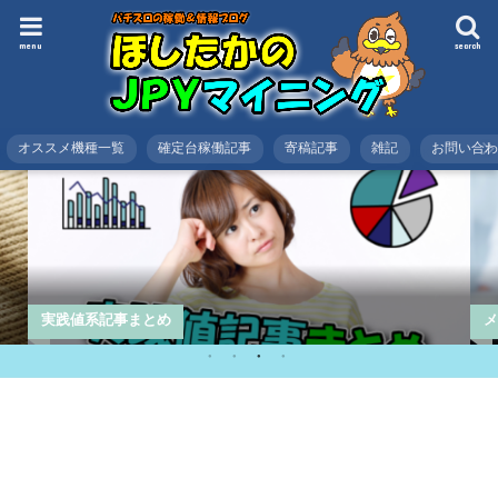
menu
search
オススメ機種一覧
確定台稼働記事
寄稿記事
雑記
お問い合
実践値系記事まとめ
メ