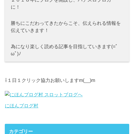
に！
勝ちにこだわってきたからこそ、伝えられる情報を
伝えていきます！
為になり楽しく読める記事を目指していきます(=ﾟ
ωﾟ)ﾉ
⇩１日１クリック協力お願いしますm(__)m
にほんブログ村
カテゴリー