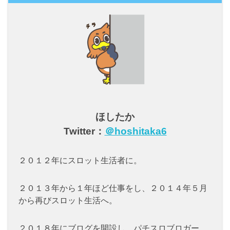
ほしたか
Twitter：
＠hoshitaka6
２０１２年にスロット生活者に。
２０１３年から１年ほど仕事をし、２０１４年５月
から再びスロット生活へ。
２０１８年にブログを開設し、パチスロブロガー