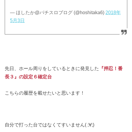
— ほしたか@パチスロブログ (@hoshitaka6)
2018年
5月3日
先日、ホール周りをしているときに発見した
『押忍！番
長３』の設定６確定台
こちらの履歴を載せたいと思います！
自分で打った台ではなくてすいません( ;∀;)