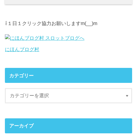
⇩１日１クリック協力お願いしますm(__)m
にほんブログ村
カテゴリー
アーカイブ