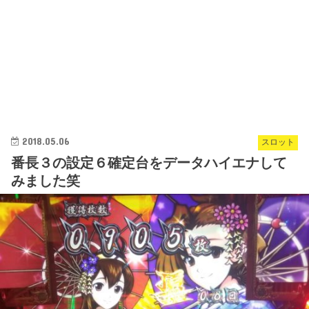
2018.05.06
スロット
番長３の設定６確定台をデータハイエナして
みました笑