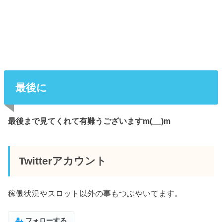
最後に
最後まで見てくれて有難うございますm(__)m
Twitterアカウント
稼働状況やスロット以外の事もつぶやいてます。
フォローする