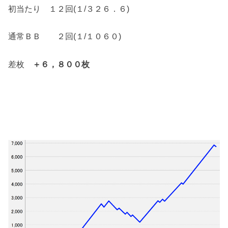
初当たり １２回(１/３２６．６)
通常ＢＢ ２回(１/１０６０)
差枚
＋６，８００枚