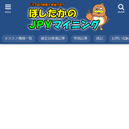
menu
search
オススメ機種一覧
確定台稼働記事
寄稿記事
雑記
お問い合
HOME
スロット
番長３の設定６確定台をデータハイエナしてみました笑