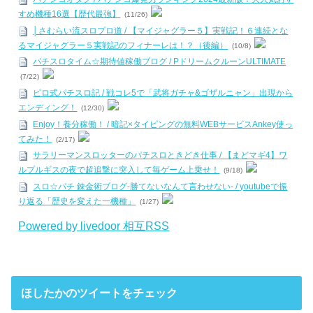
すめ機種16選【歴代最強】
(11/26)
│さむらい流スロプロ道 / 【マイジャグラー５】実戦記！６連続とな
るマイジャグラー５実戦記のフィナーレは！？（後編）
(10/8)
パチスロタイム☆期待値稼働ブログ / PドリームクルーンULTIMATE
(7/22)
ピロ式パチスロ記 / 戦コレ5で「武将ガチャ&ゴザルニャン」出現から
エンディング！
(12/30)
Enjoy！養分稼働！ / 暗記×タイピングの無料WEBサービスAnkey使っ
てみた！
(2/17)
サラリーマンスロッターのパチスロときどき仕事 / 【まどマギ4】ワ
ルプルギスの夜で超追撃に突入して毎ゲーム上乗せ！
(9/18)
スロ☆パチ 錬金術ブログ-勝てないなんて言わせない- / youtubeで振
り返る「歴史を変えた一機種」
(1/27)
Powered by livedoor 相互RSS
ほしたかのツイートをチェック