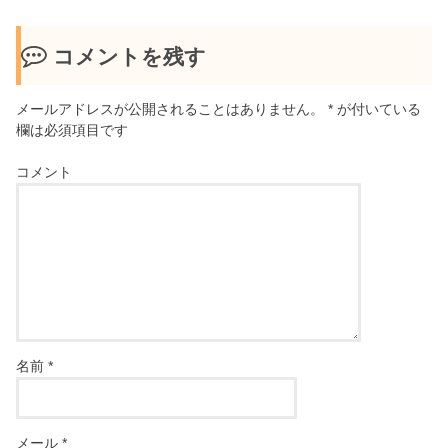
コメントを残す
メールアドレスが公開されることはありません。
*
が付いている
欄は必須項目です
コメント
名前
*
メール
*