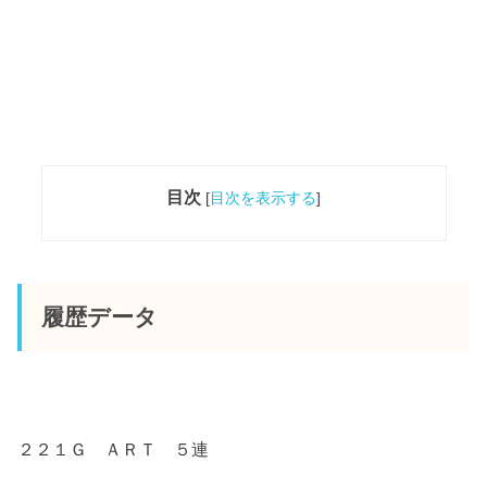
目次
[
目次を表示する
]
履歴データ
２２１Ｇ ＡＲＴ ５連