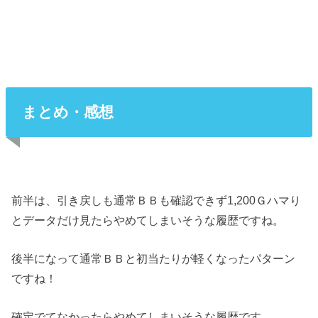
まとめ・感想
前半は、引き戻しも通常ＢＢも確認できず1,200Ｇハマり
とデータだけ見たらやめてしまいそうな履歴ですね。
後半になって通常ＢＢと初当たりが軽くなったパターン
ですね！
確定でてなかったらやめてしまいそうな履歴です。