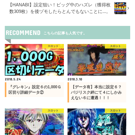
【HANABI】設定狙い！ビッグ中のハズレ（獲得枚
数309枚）を後ヅモしたらとんでもないことに...。
RECOMMEND
こちらの記事も人気です。
スロット
スロット
2018.5.24
2018.3.10
『グレキン』設定６の1,000Ｇ
【データ有】本当に設定６？
区切り詳細データ②
バジリスク絆にて４にしかみ
えない６に遭遇！！！
スロット
スロット