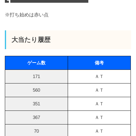
※打ち始めは赤い点
大当たり履歴
ゲーム数
備考
171
ＡＴ
560
ＡＴ
351
ＡＴ
367
ＡＴ
70
ＡＴ