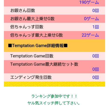
ランキング参加中です！！
ヤル気スイッチ押して下さい。