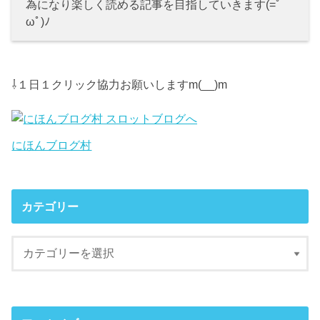
為になり楽しく読める記事を目指していきます(=ﾟ
ωﾟ)ﾉ
⇩１日１クリック協力お願いしますm(__)m
にほんブログ村
カテゴリー