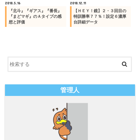
2018.5.16
2018.12.11
『北斗』『ギアス』『番長』
【ＨＥＹ！鏡】２・３回目の
『まどマギ』のＡタイプの感
特訓勝率７７％！設定６濃厚
想と評価
台詳細データ
管理人