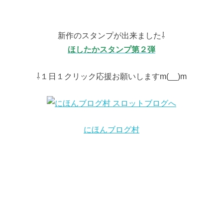
新作のスタンプが出来ました⇩
ほしたかスタンプ第２弾
⇩１日１クリック応援お願いしますm(__)m
にほんブログ村