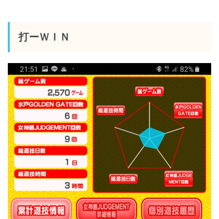
打ーＷＩＮ