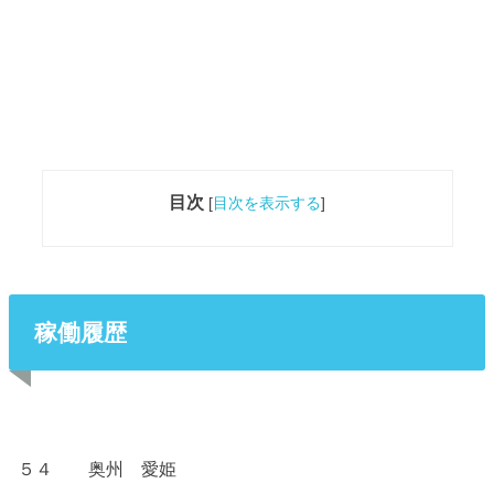
目次
[
目次を表示する
]
稼働履歴
５４ 奥州 愛姫