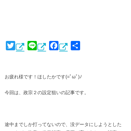
T
Li
F
共
wi
n
a
有
tt
e
c
er
e
お疲れ様です！ほしたかです(=ﾟωﾟ)ﾉ
b
o
今回は、政宗２の設定狙いの記事です。
o
k
途中までしか打ってないので、没データにしようとした