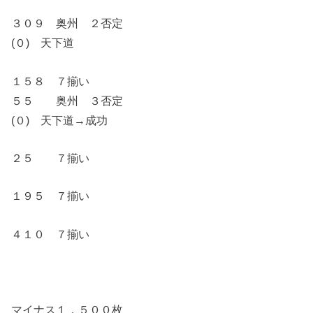
３０９ 奥州 ２否定
(０) 天下道
１５８ ７揃い
５５ 奥州 ３否定
(０) 天下道→成功
２５ ７揃い
１９５ ７揃い
４１０ ７揃い
マイナス１，５００枚