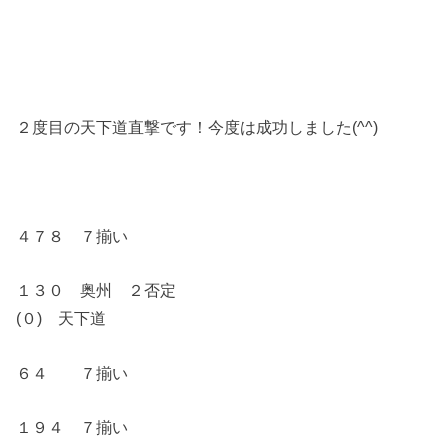
２度目の天下道直撃です！今度は成功しました(^^)
４７８ ７揃い
１３０ 奥州 ２否定
(０) 天下道
６４ ７揃い
１９４ ７揃い