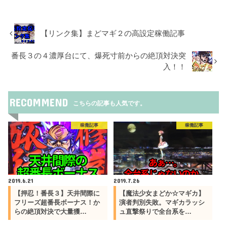
【リンク集】まどマギ２の高設定稼働記事
番長３の４濃厚台にて、爆死寸前からの絶頂対決突
入！！
RECOMMEND
こちらの記事も人気です。
稼働記事
稼働記事
2019.6.21
2019.7.26
【押忍！番長３】天井間際に
【魔法少女まどか☆マギカ】
フリーズ超番長ボーナス！か
演者判別失敗。マギカラッシ
らの絶頂対決で大量獲…
ュ直撃祭りで全台系を…