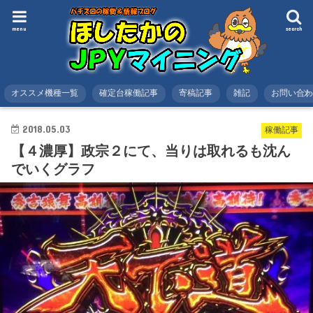
menu
search
オススメ機種一覧
確定台稼働記事
寄稿記事
雑記
お問い合
HOME
スロット
稼働記事
【４濃厚】政宗２にて、当りは取れるも沈んでいくグラフ
2018.05.03
稼働記事
【４濃厚】政宗２にて、当りは取れるも沈ん
でいくグラフ