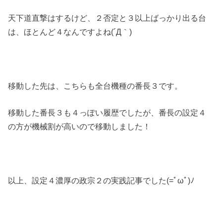
天下道直撃はするけど、２否定と３以上ばっかり出る台
は、ほとんど４なんですよね(´Д｀)
移動した先は、こちらも全台機種の番長３です。
移動した番長３も４っぽい履歴でしたが、番長の設定４
の方が機械割が高いので移動しました！
以上、設定４濃厚の政宗２の実践記事でした(=ﾟωﾟ)ﾉ