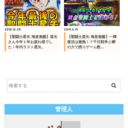
2018.12.28
2019.6.19
【聖闘士星矢 海皇覚醒】星矢
【聖闘士星矢 海皇覚醒】一輝
さん今年１年お疲れ様でし
復活は激熱！？千日戦争と瞬
た！年内ラスト星矢。
の力で残りゲーム数…
管理人