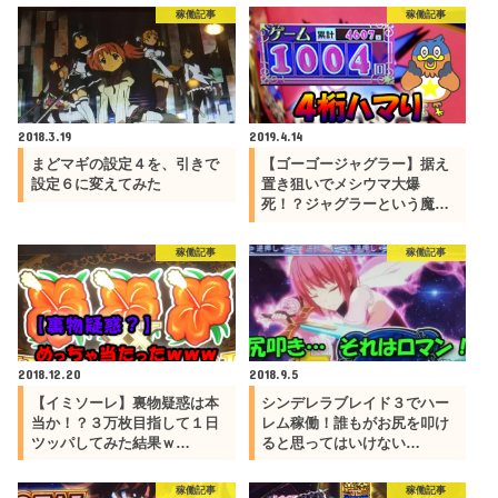
稼働記事
稼働記事
2018.3.19
2019.4.14
まどマギの設定４を、引きで
【ゴーゴージャグラー】据え
設定６に変えてみた
置き狙いでメシウマ大爆
死！？ジャグラーという魔…
稼働記事
稼働記事
2018.12.20
2018.9.5
【イミソーレ】裏物疑惑は本
シンデレラブレイド３でハー
当か！？３万枚目指して１日
レム稼働！誰もがお尻を叩け
ツッパしてみた結果ｗ…
ると思ってはいけない…
稼働記事
稼働記事