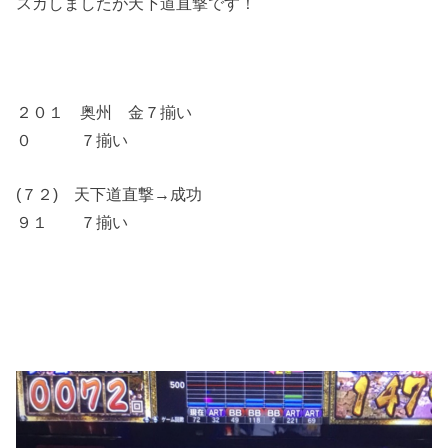
スカしましたが天下道直撃です！
２０１ 奥州 金７揃い
０ ７揃い
(７２) 天下道直撃→成功
９１ ７揃い