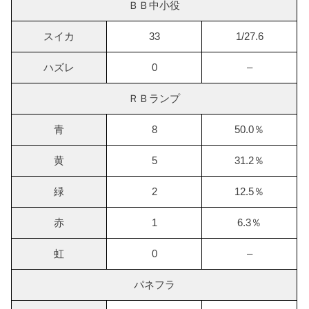
ＢＢ中小役
スイカ
33
1/27.6
ハズレ
0
–
ＲＢランプ
青
8
50.0％
黄
5
31.2％
緑
2
12.5％
赤
1
6.3％
虹
0
–
パネフラ