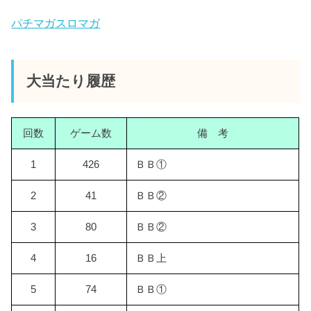
パチマガスロマガ
大当たり履歴
回数
ゲーム数
備 考
1
426
ＢＢ①
2
41
ＢＢ②
3
80
ＢＢ②
4
16
ＢＢ上
5
74
ＢＢ①