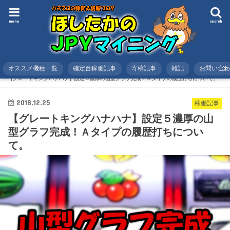
menu
search
オススメ機種一覧
確定台稼働記事
寄稿記事
雑記
お問い合
HOME
スロット
稼働記事
【グレートキングハナハナ】設定５濃厚の山型グラフ完成！Ａタイプの履歴打ちについて。
2018.12.25
稼働記事
【グレートキングハナハナ】設定５濃厚の山
型グラフ完成！Ａタイプの履歴打ちについ
て。