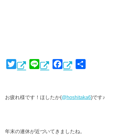
T
Li
F
共
wi
n
a
有
tt
e
c
er
e
お疲れ様です！ほしたか(
@hoshitaka6
)です♪
b
o
o
k
年末の連休が近づいてきましたね。