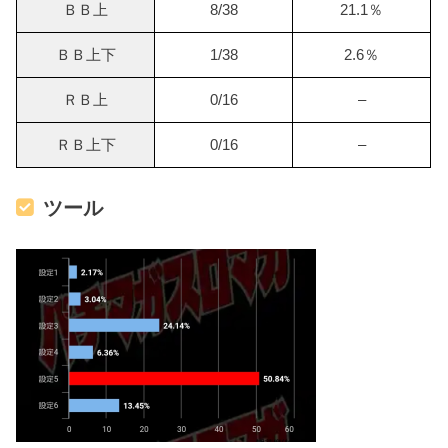
ＢＢ上
8/38
21.1％
ＢＢ上下
1/38
2.6％
ＲＢ上
0/16
–
ＲＢ上下
0/16
–
ツール