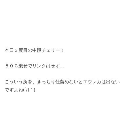
本日３度目の中段チェリー！
５０Ｇ乗せでリンクはせず…
こういう所を、きっちり仕留めないとエウレカは出ない
ですよね(´Д｀)