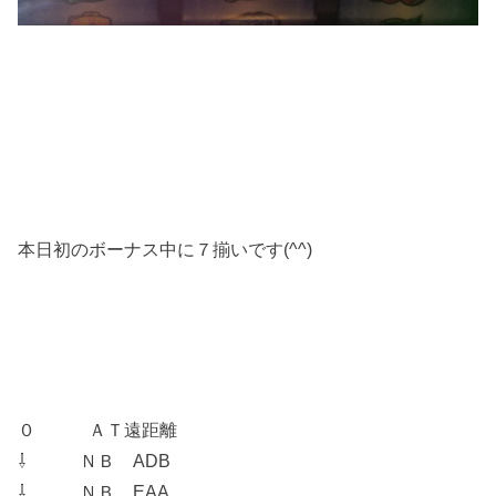
本日初のボーナス中に７揃いです(^^)
０ ＡＴ遠距離
⇩ ＮＢ ADB
⇩ ＮＢ EAA