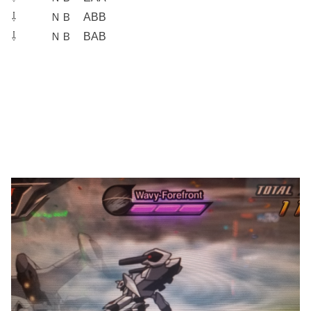
⇩ ＮＢ ABB
⇩ ＮＢ BAB