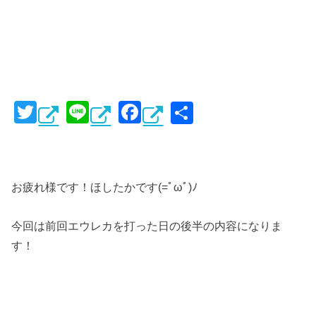
T
Li
F
共
wi
n
a
有
tt
e
c
er
e
お疲れ様です！ほしたかです(=ﾟωﾟ)ﾉ
b
o
今回は前回エウレカを打った日の後半の内容になりま
o
す！
k