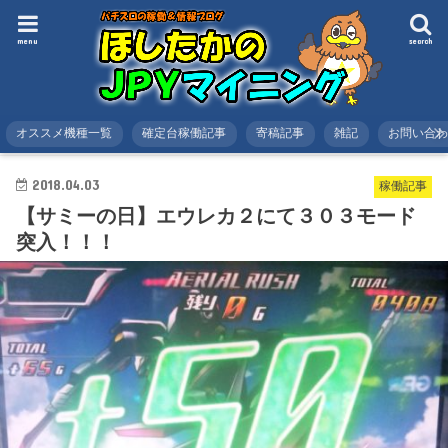
menu
search
オススメ機種一覧
確定台稼働記事
寄稿記事
雑記
お問い合
HOME
スロット
稼働記事
【サミーの日】エウレカ２にて３０３モード突入！！！
2018.04.03
稼働記事
【サミーの日】エウレカ２にて３０３モード
突入！！！