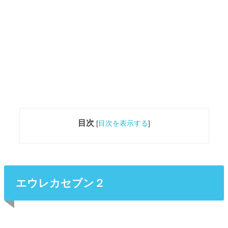
目次
[
目次を表示する
]
エウレカセブン２