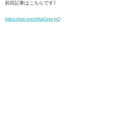
前回記事はこちらです⇩
https://wp.me/p9wGng-hQ