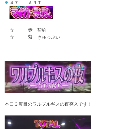
４７ ＡＲＴ
☆ 赤 契約
☆ 紫 きゅっぷい
本日３度目のワルプルギスの夜突入です！