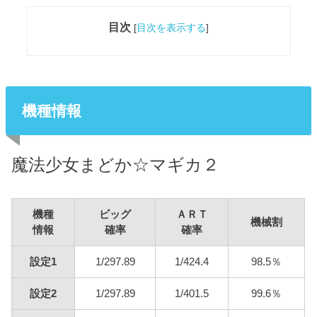
目次
[
目次を表示する
]
機種情報
魔法少女まどか☆マギカ２
機種
ビッグ
ＡＲＴ
機械割
情報
確率
確率
設定1
1/297.89
1/424.4
98.5％
設定2
1/297.89
1/401.5
99.6％