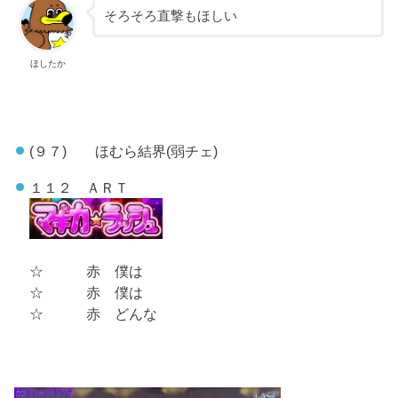
そろそろ直撃もほしい
ほしたか
(９７) ほむら結界(弱チェ)
１１２ ＡＲＴ
☆ 赤 僕は
☆ 赤 僕は
☆ 赤 どんな