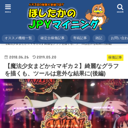
menu
search
オススメ機種一覧
確定台稼働記事
寄稿記事
雑記
お問い合
HOME
スロット
稼働記事
【魔法少女まどか☆マギカ２】綺麗なグラフを描くも、ツールは意外な結果に(後編)
2018.06.26
2019.05.20
稼働記事
【魔法少女まどか☆マギカ２】綺麗なグラフ
を描くも、ツールは意外な結果に(後編)