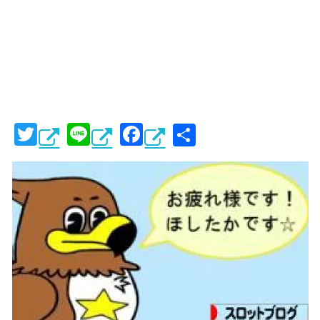
T
Li
F
共
wi
n
a
有
tt
e
c
er
e
b
o
o
k