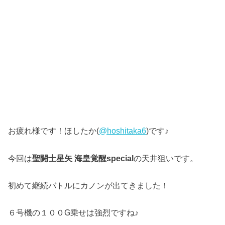
お疲れ様です！ほしたか(
@hoshitaka6
)です♪
今回は
聖闘士星矢 海皇覚醒special
の天井狙いです。
初めて継続バトルにカノンが出てきました！
６号機の１００G乗せは強烈ですね♪