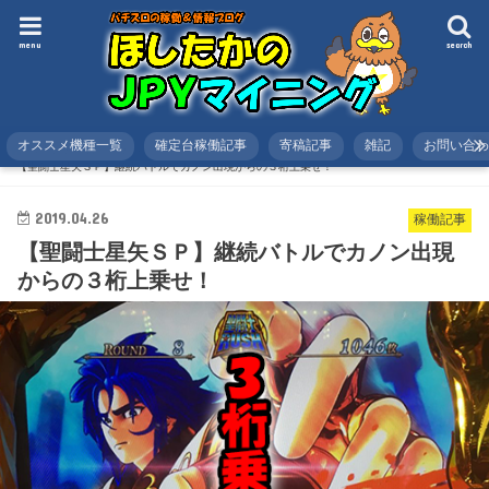
menu
search
オススメ機種一覧
確定台稼働記事
寄稿記事
雑記
お問い合
HOME
スロット
稼働記事
【聖闘士星矢ＳＰ】継続バトルでカノン出現からの３桁上乗せ！
2019.04.26
稼働記事
【聖闘士星矢ＳＰ】継続バトルでカノン出現
からの３桁上乗せ！