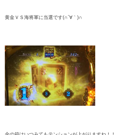
黄金ＶＳ海将軍に当選です(∩´∀｀)∩
金の箱はいつみてもテンションが上がりますね！！