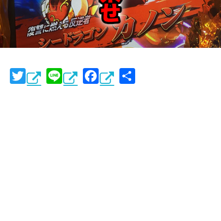
T
Li
F
共
wi
n
a
有
tt
e
c
er
e
b
o
o
k