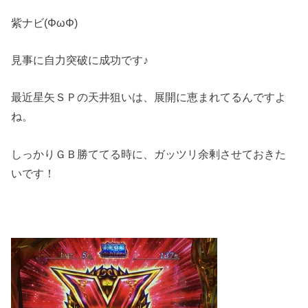
紫ナビ(ΦωΦ)
見事に自力突破に成功です♪
最近星矢ＳＰの天井狙いは、展開に恵まれてるんですよ
ね。
しっかりＧＢ勝ててる時に、ガッツリ余剰させておきた
いです！