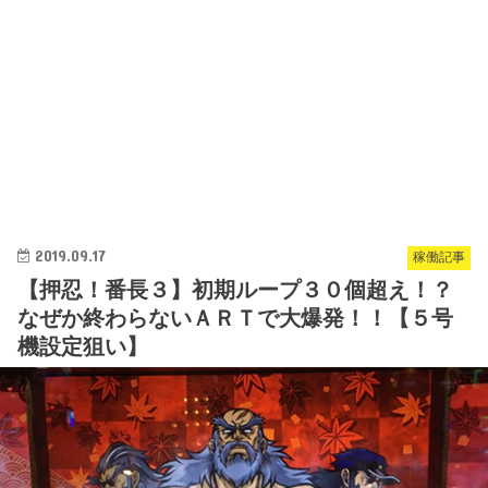
2019.09.17
稼働記事
【押忍！番長３】初期ループ３０個超え！？
なぜか終わらないＡＲＴで大爆発！！【５号
機設定狙い】