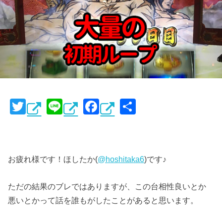
T
Li
F
共
wi
n
a
有
tt
e
c
er
e
お疲れ様です！ほしたか(
@hoshitaka6
)です♪
b
o
ただの結果のブレではありますが、この台相性良いとか
o
悪いとかって話を誰もがしたことがあると思います。
k