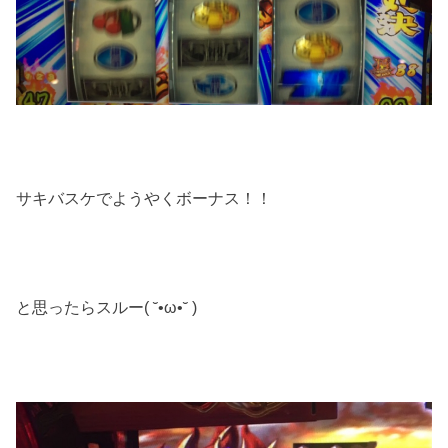
サキバスケでようやくボーナス！！
と思ったらスルー( ˘•ω•˘ )