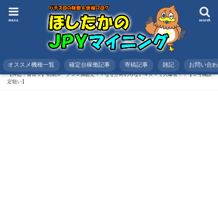
menu
search
オススメ機種一覧
確定台稼働記事
寄稿記事
雑記
お問い合
HOME
スロット
稼働記事
【押忍！番長３】初期ループ３０個超え！？なぜか終わらないＡＲＴで大爆発！！【５号機設
定狙い】