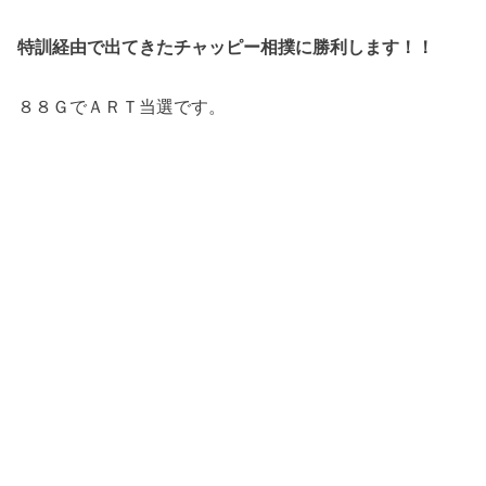
特訓経由で出てきたチャッピー相撲に勝利します！！
８８ＧでＡＲＴ当選です。