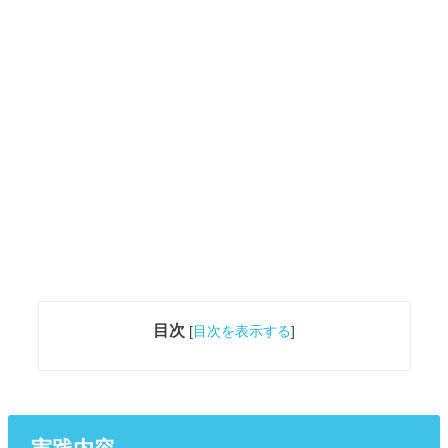
目次
[
目次を表示する
]