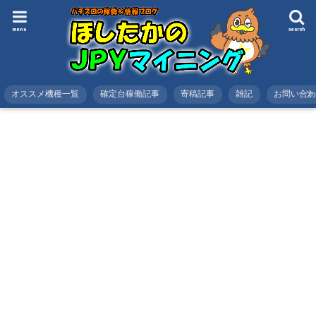
menu
search
オススメ機種一覧
確定台稼働記事
寄稿記事
雑記
お問い合
HOME
スロット
稼働記事
番長３の設定６のデータと挙動やグラフ