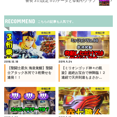
番長３の設定５のデータと挙動やグラフ
RECOMMEND
こちらの記事も人気です。
稼働記事
稼働記事
2018.12.18
2019.9.24
【聖闘士星矢 海皇覚醒】聖闘
【ミリオンゴッド神々の凱
士アタック氷河で３桁乗せを
旋】超絶お宝台で神降臨！２
連発！！
連続で天井到達もまさか…
稼働記事
稼働記事