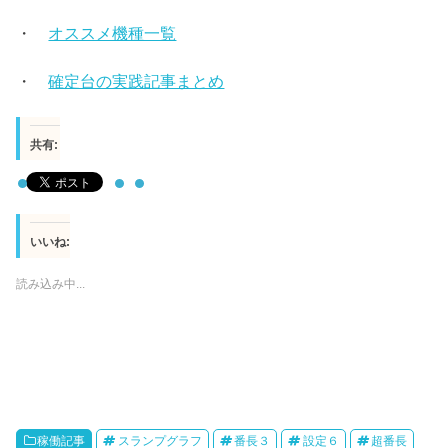
・
オススメ機種一覧
・
確定台の実践記事まとめ
共有:
いいね:
読み込み中...
稼働記事
スランプグラフ
番長３
設定６
超番長