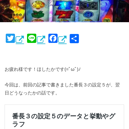
T
Li
F
共
wi
n
a
有
tt
e
c
er
e
お疲れ様です！ほしたかです(=ﾟωﾟ)ﾉ
b
o
今回は、前回の記事で書きました番長３の設定５が、翌
o
日どうなったかの話です。
k