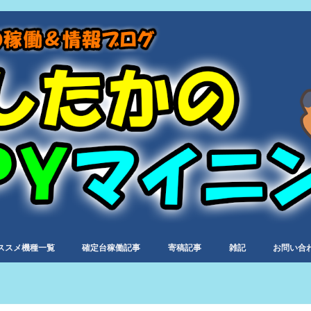
ススメ機種一覧
確定台稼働記事
寄稿記事
雑記
お問い合