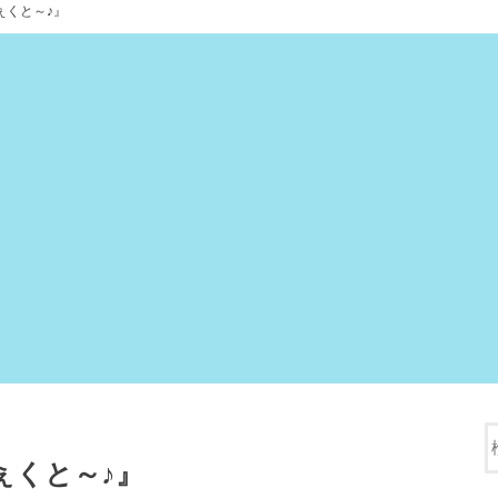
ぇくと～♪』
ぇくと～♪』