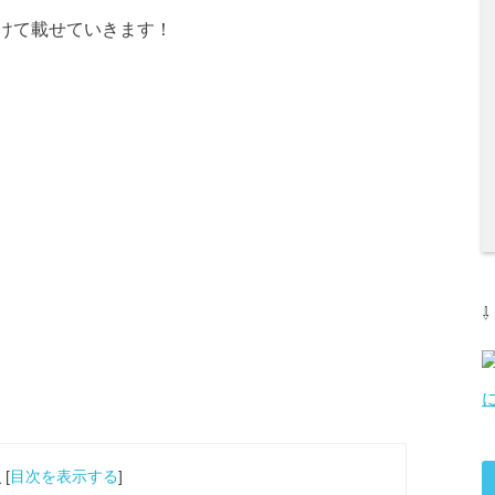
けて載せていきます！
次
[
目次を表示する
]