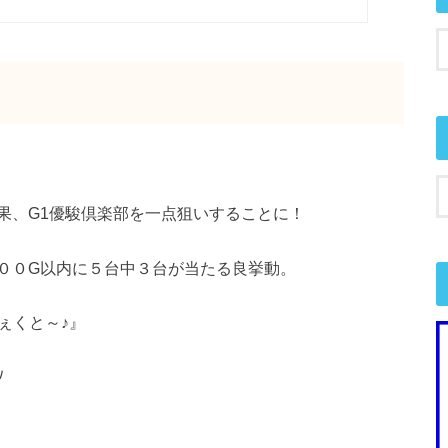
果、G1優駿倶楽部を一点狙いすることに！
００G以内に５台中３台が当たる良挙動。
ぇくと～♪』
ﾉ