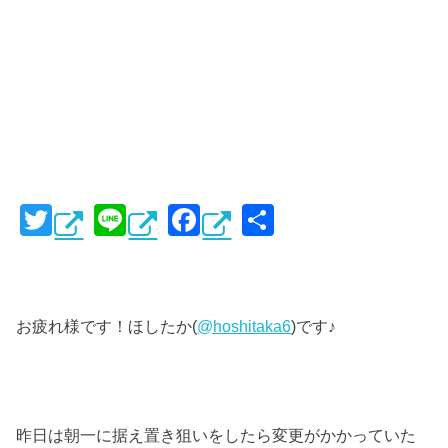
T
Li
F
共
wi
n
a
有
tt
e
c
er
e
お疲れ様です！ほしたか(
@hoshitaka6
)です♪
b
o
o
k
昨日は朝一に据え置き狙いをしたら変更がかかっていた