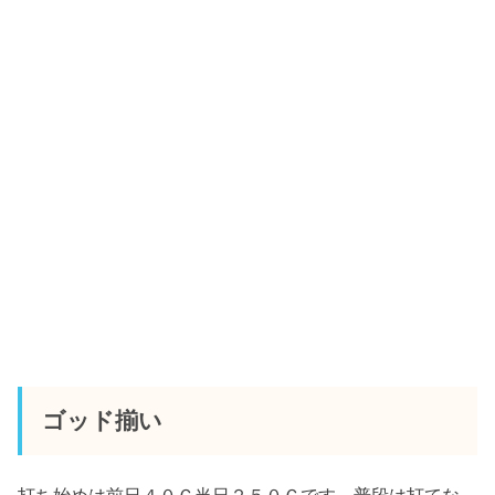
ゴッド揃い
打ち始めは前日４０Ｇ当日２５０Ｇです。普段は打てな