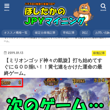
menu
search
オススメ機種一覧
確定台稼働記事
寄稿記事
雑記
お問い合
HOME
スロット
稼働記事
【ミリオンゴッド神々の凱旋】打ち始めてすぐにＧＯＤ揃い！！黄七連をかけた運命の最終ゲ
ーム。
2019.01.13
稼働記事
【ミリオンゴッド神々の凱旋】打ち始めてす
ぐにＧＯＤ揃い！！黄七連をかけた運命の最
終ゲーム。