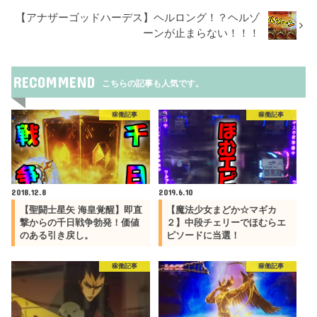
【アナザーゴッドハーデス】ヘルロング！？ヘルゾ
ーンが止まらない！！！
RECOMMEND
こちらの記事も人気です。
稼働記事
稼働記事
2018.12.8
2019.6.10
【聖闘士星矢 海皇覚醒】即直
【魔法少女まどか☆マギカ
撃からの千日戦争勃発！価値
２】中段チェリーでほむらエ
のある引き戻し。
ピソードに当選！
稼働記事
稼働記事