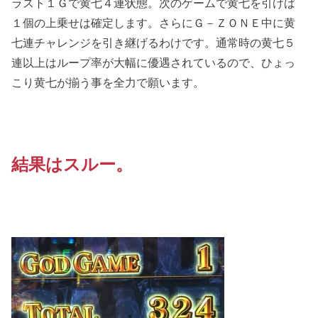
ラスト１Ｇで黄七４連状態。次のゲームで黄七を引けば
１個の上乗せは確定します。さらにＧ－ＺＯＮＥ中に黄
七連チャレンジを引き継げるわけです。通常時の黄七５
連以上はループ率が大幅に優遇されているので、ひょっ
こり黄七が揃う事を全力で願います。
結果はスルー。