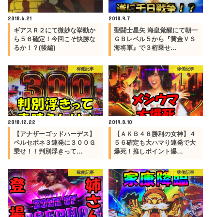
2018.6.21
2018.9.7
ギアスＲ２にて微妙な挙動か
聖闘士星矢 海皇覚醒にて朝一
ら５６確定！今回こそ快勝な
ＧＢレベル５から『黄金ＶＳ
るか！？(後編)
海将軍』で３桁乗せ…
稼働記事
稼働記事
2018.12.22
2019.8.10
【アナザーゴッドハーデス】
【ＡＫＢ４８勝利の女神】４
ペルセポネ３連発に３００Ｇ
５６確定も大ハマり連発で大
乗せ！！判別浮きって…
爆死！推しポイント爆…
稼働記事
稼働記事