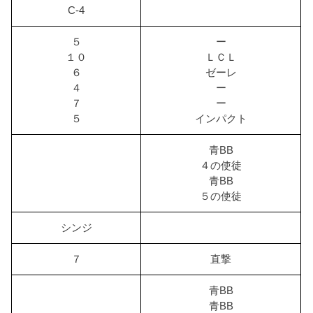
C-4
５
ー
１０
ＬＣＬ
６
ゼーレ
４
ー
７
ー
５
インパクト
青BB
４の使徒
青BB
５の使徒
シンジ
７
直撃
青BB
青BB