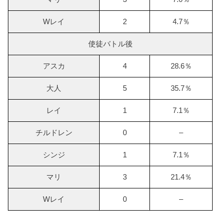
Wレイ
2
4.7％
使徒バトル後
アスカ
4
28.6％
大人
5
35.7％
レイ
1
7.1％
チルドレン
0
–
シンジ
1
7.1％
マリ
3
21.4％
Wレイ
0
–