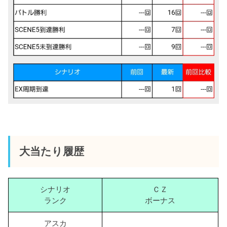
大当たり履歴
シナリオ
ＣＺ
ランク
ボーナス
アスカ