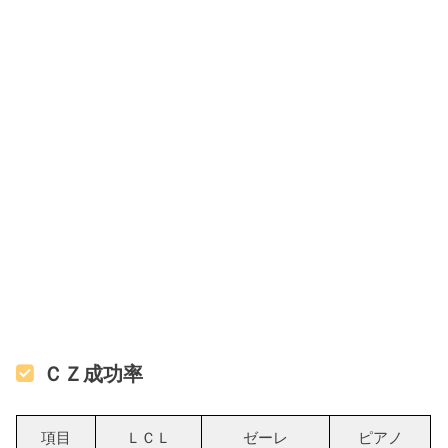
ＣＺ成功率
項目
ＬＣＬ
ゼーレ
ピアノ