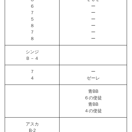
６
ー
７
ー
５
ー
８
ー
７
ー
８
ー
シンジ
Ｂ－４
７
ー
４
ゼーレ
青BB
６の使徒
青BB
４の使徒
アスカ
B-2