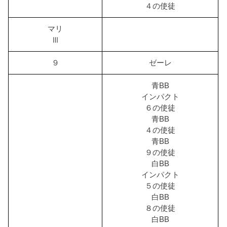
４の使徒
マリ
Ⅲ
９
ゼーレ
青BB
インパクト
６の使徒
青BB
４の使徒
青BB
９の使徒
白BB
インパクト
５の使徒
白BB
８の使徒
白BB