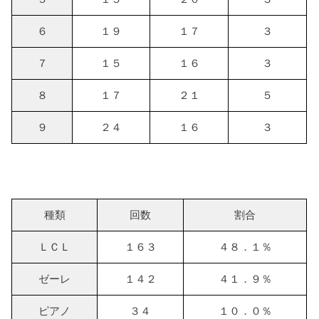
６
１９
１７
３
７
１５
１６
３
８
１７
２１
５
９
２４
１６
３
種類
回数
割合
ＬＣＬ
１６３
４８．１％
ゼーレ
１４２
４１．９％
ピアノ
３４
１０．０％