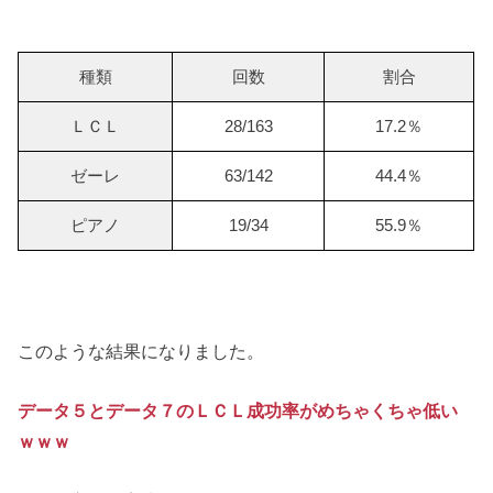
種類
回数
割合
ＬＣＬ
28/163
17.2％
ゼーレ
63/142
44.4％
ピアノ
19/34
55.9％
このような結果になりました。
データ５とデータ７のＬＣＬ成功率がめちゃくちゃ低い
ｗｗｗ