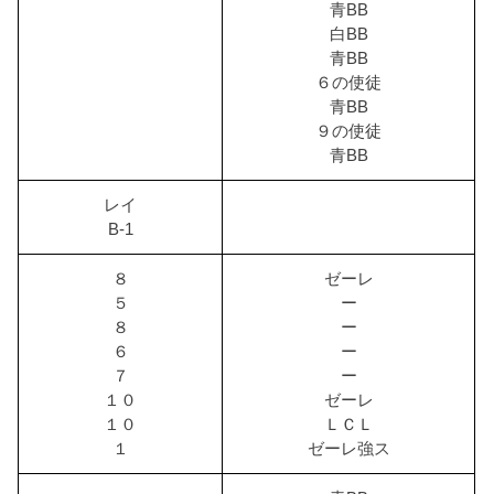
青BB
白BB
青BB
６の使徒
青BB
９の使徒
青BB
レイ
B-1
８
ゼーレ
５
ー
８
ー
６
ー
７
ー
１０
ゼーレ
１０
ＬＣＬ
１
ゼーレ強ス