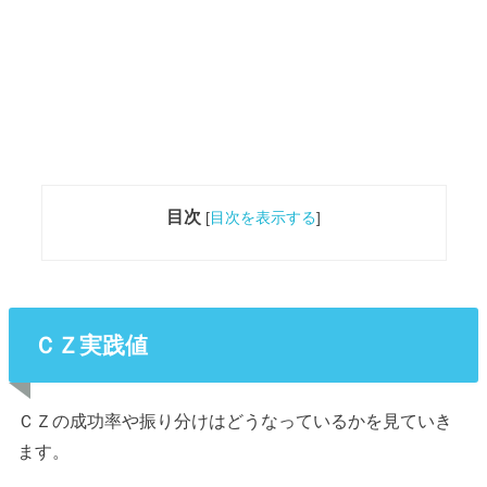
目次
[
目次を表示する
]
ＣＺ実践値
ＣＺの成功率や振り分けはどうなっているかを見ていき
ます。