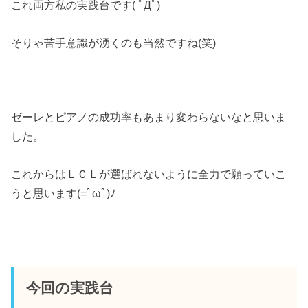
これ両方私の実践台です( ﾟДﾟ)
そりゃ苦手意識が湧くのも当然ですね(笑)
ゼーレとピアノの成功率もあまり変わらないなと思いま
した。
これからはＬＣＬが選ばれないように全力で願っていこ
うと思います(=ﾟωﾟ)ﾉ
今回の実践台