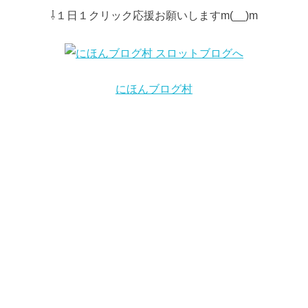
⇩１日１クリック応援お願いしますm(__)m
にほんブログ村