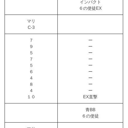
インパクト
６の使徒EX
マリ
C-3
７
ー
９
ー
５
ー
７
ー
５
ー
６
ー
４
ー
８
ー
４
ー
１０
EX直撃
青BB
６の使徒