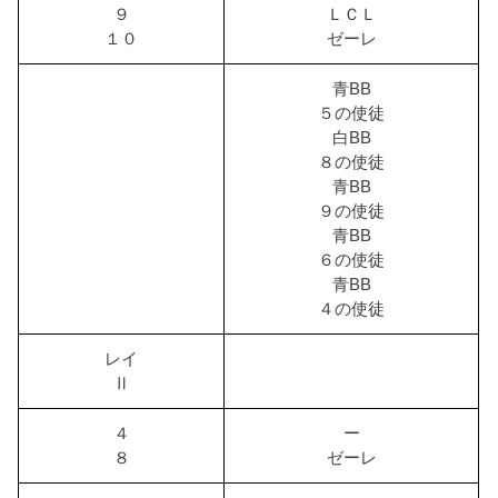
９
ＬＣＬ
１０
ゼーレ
青BB
５の使徒
白BB
８の使徒
青BB
９の使徒
青BB
６の使徒
青BB
４の使徒
レイ
Ⅱ
４
ー
８
ゼーレ