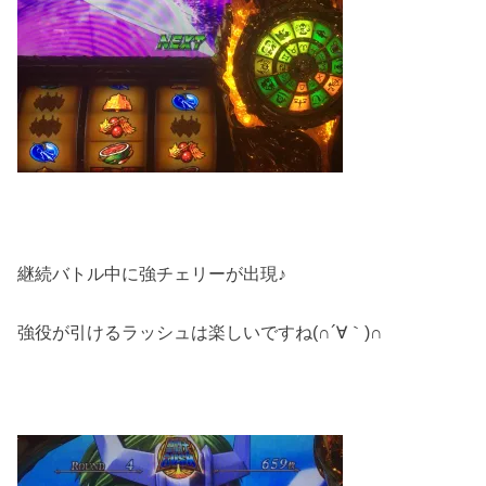
継続バトル中に強チェリーが出現♪
強役が引けるラッシュは楽しいですね(∩´∀｀)∩