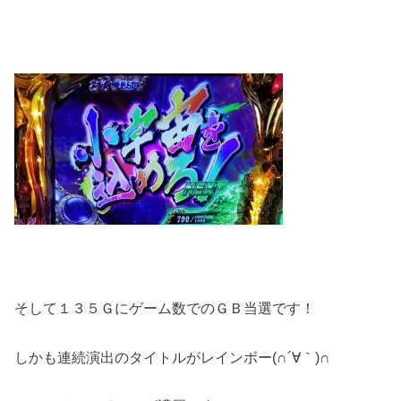
そして１３５Ｇにゲーム数でのＧＢ当選です！
しかも連続演出のタイトルがレインボー(∩´∀｀)∩