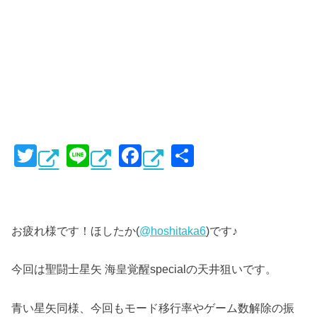
T
Li
F
共
wi
n
a
有
tt
e
c
er
e
お疲れ様です！ほしたか(
@hoshitaka6
)です♪
b
o
今回は聖闘士星矢 海皇覚醒specialの天井狙いです。
o
k
青い星矢同様、今回もモード移行率やゲーム数解除の振