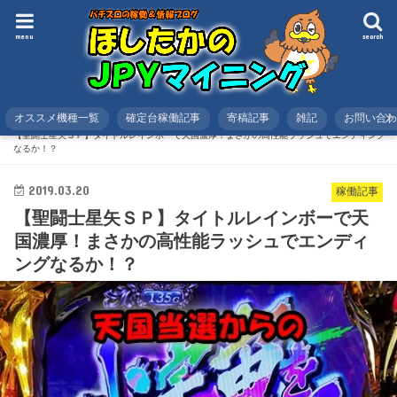
menu
search
オススメ機種一覧
確定台稼働記事
寄稿記事
雑記
お問い合
HOME
スロット
稼働記事
【聖闘士星矢ＳＰ】タイトルレインボーで天国濃厚！まさかの高性能ラッシュでエンディング
なるか！？
2019.03.20
稼働記事
【聖闘士星矢ＳＰ】タイトルレインボーで天
国濃厚！まさかの高性能ラッシュでエンディ
ングなるか！？