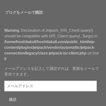
ブログをメールで購読
Warning
: Declaration of Jetpack_IXR_Client::query()
should be compatible with IXR_Client::query(...$args) in
/home/hoshitaka6/hoshitaka6.com/public_html/wp-
content/plugins/jetpack/vendor/automattic/jetpack-
connection/legacy/class-jetpack-ixr-client.php
on line
0
メールアドレスを記入して購読すれば、更新をメールで
受信できます。
メ
ー
ル
購読
ア