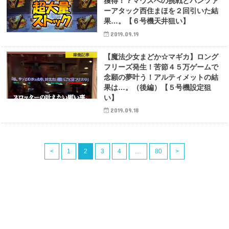
獲得！？マウスへの挑戦とパンツァ
ーアタック西住まほを２回引いた結
果…。【６号機天井狙い】
2019.09.19
稼働記事
【魔法少女まどか☆マギカ】ロング
フリーズ発生！苦節４５万ゲームで
念願の夢叶う！アルティメットの結
果は…。（後編）【５号機設定狙
い】
2019.09.18
<
1
2
3
4
…
80
>