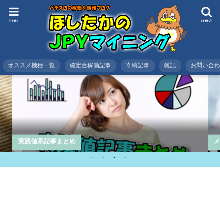
menu
search
オススメ機種一覧
確定台稼働記事
寄稿記事
雑記
お問い合
実践値系記事まとめ
メ