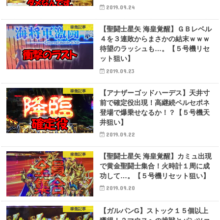
2019.09.24
稼働記事
【聖闘士星矢 海皇覚醒】ＧＢレベル
４を３連敗からまさかの結末ｗｗｗ
待望のラッシュも…。【５号機リセ
ット狙い】
2019.09.23
稼働記事
【アナザーゴッドハーデス】天井寸
前で確定役出現！高継続ペルセポネ
登場で爆乗せなるか！？【５号機天
井狙い】
2019.09.22
稼働記事
【聖闘士星矢 海皇覚醒】カミュ出現
で黄金聖闘士集合！火時計１周に成
功して…。【５号機リセット狙い】
2019.09.20
稼働記事
【ガルパンG】ストック１５個以上