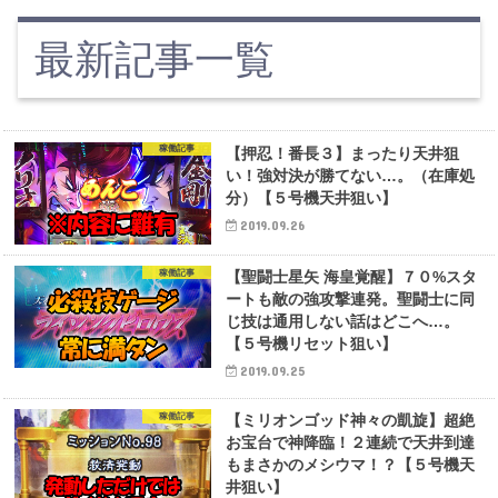
最新記事一覧
稼働記事
【押忍！番長３】まったり天井狙
い！強対決が勝てない…。（在庫処
分）【５号機天井狙い】
2019.09.26
稼働記事
【聖闘士星矢 海皇覚醒】７０%スタ
ートも敵の強攻撃連発。聖闘士に同
じ技は通用しない話はどこへ…。
【５号機リセット狙い】
2019.09.25
稼働記事
【ミリオンゴッド神々の凱旋】超絶
お宝台で神降臨！２連続で天井到達
もまさかのメシウマ！？【５号機天
井狙い】