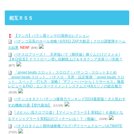
相互ＲＳＳ
【マンガ】バラシ屋トシヤの漫画セレクション
パチンコ店長のホール攻略 / 8月8日 ZAP大船店｜クロロ調査隊チーム
Ｓ結果
NEW!
(8/8)
パチスロフリーズ！ 天井狙いで（期待値）稼ぐんだけど２ｎｄ /
【本日収支】テラドローン増し担解除上げ＆キオクシア決算リバ失敗？
(8/7)
「angel beats スロット」スロログ｜パチンコ・スロットまとめ
「angel beats スロット」パチスロ・天井・設定推測 「angel beats スロ
ット」スペック・打ち方・攻略 / 『Pフィーバーからくりサーカス』徹底
レビュー＆FAQ：エンターテイメントシステムズ×K8カジノの総合魅力
(3/18)
パチンコオタク / パチンコ爆発力ランキング2024最新版！大人気おす
すめ機種16選【歴代最強】
(11/26)
│さむらい流スロプロ道 / 【マイジャグラー５】実戦記！６連続とな
るマイジャグラー５実戦記のフィナーレは！？（後編）
(10/8)
パチスロタイム☆期待値稼働ブログ / PドリームクルーンULTIMATE
(7/22)