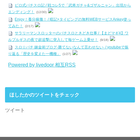
ピロ式パチスロ記 / 戦コレ5で「武将ガチャ&ゴザルニャン」出現から
エンディング！
(12/30)
Enjoy！養分稼働！ / 暗記×タイピングの無料WEBサービスAnkey使っ
てみた！
(2/17)
サラリーマンスロッターのパチスロときどき仕事 / 【まどマギ4】ワ
ルプルギスの夜で超追撃に突入して毎ゲーム上乗せ！
(9/18)
スロ☆パチ 錬金術ブログ-勝てないなんて言わせない- / youtubeで振
り返る「歴史を変えた一機種」
(1/27)
Powered by livedoor 相互RSS
ほしたかのツイートをチェック
ツイート