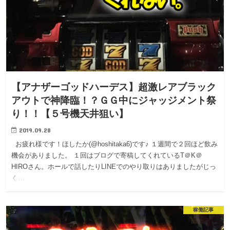
【アナザーゴッドハーデス】超激レアブラック
アウトで神降臨！？ＧＧ中にジャッジメント祭
り！！【５号機天井狙い】
2019.09.28
お疲れ様です！ほしたか(@hoshitaka6)です♪ １週間で２回ほど飲み
機会がありました。 １回はブログで寄稿してくれているT＠K＠
HIROさん。ホールで話したりLINEでのやり取りはありましたがじっ
く…
稼働記事