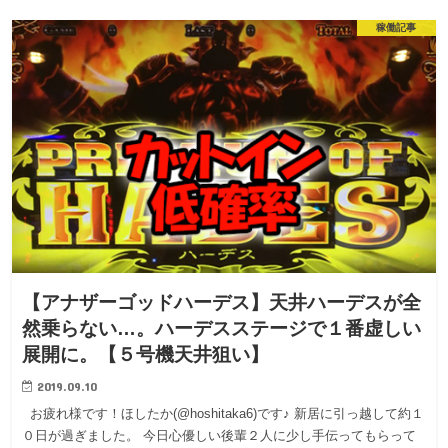
稼働記事
【アナザーゴッドハーデス】天井ハーデスが全
然乗らない…。ハーデスステージで１番虚しい
展開に。【５号機天井狙い】
2019.09.10
お疲れ様です！ほしたか(@hoshitaka6)です♪ 新居に引っ越して約１
０日が過ぎました。 今日心優しい後輩２人に少し手伝ってもらって