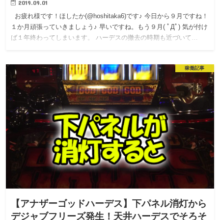
2019.09.01
お疲れ様です！ほしたか(@hoshitaka6)です♪ 今日から９月ですね！
１か月頑張っていきましょう♪ 早いですね。もう９月( ﾟДﾟ) 気が付け
ば１年終わってしまいます。 ハーデスの撤去の時期も近づいて…
稼働記事
【アナザーゴッドハーデス】下パネル消灯から
デジャブフリーズ発生！天井ハーデスでそろそ