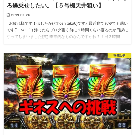
ろ爆乗せしたい。【５号機天井狙い】
2019.08.24
お疲れ様です！ほしたか(@hoshitaka6)です♪ 最近寝ても寝ても眠い
です(´・ω・｀) 帰ったらブログ書く前に２時間くらい寝るのが日課に
なってしまいました(笑) 季節的なものなんですかね？１日３時間…
稼働記事