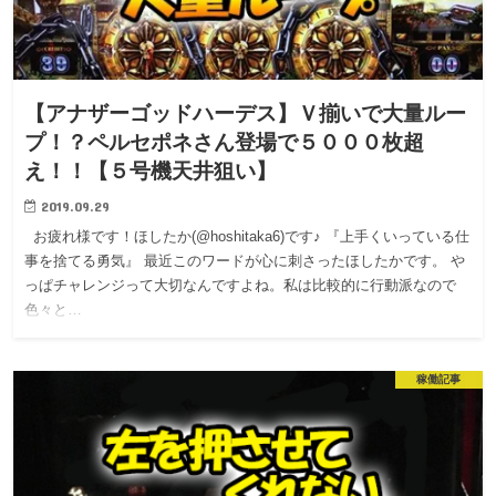
【アナザーゴッドハーデス】Ｖ揃いで大量ルー
プ！？ペルセポネさん登場で５０００枚超
え！！【５号機天井狙い】
2019.09.29
お疲れ様です！ほしたか(@hoshitaka6)です♪ 『上手くいっている仕
事を捨てる勇気』 最近このワードが心に刺さったほしたかです。 や
っぱチャレンジって大切なんですよね。私は比較的に行動派なので
色々と…
稼働記事