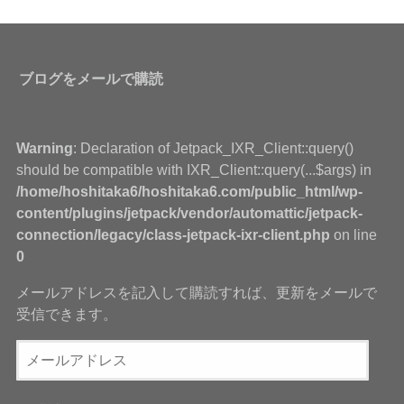
ブログをメールで購読
Warning
: Declaration of Jetpack_IXR_Client::query()
should be compatible with IXR_Client::query(...$args) in
/home/hoshitaka6/hoshitaka6.com/public_html/wp-
content/plugins/jetpack/vendor/automattic/jetpack-
connection/legacy/class-jetpack-ixr-client.php
on line
0
メールアドレスを記入して購読すれば、更新をメールで
受信できます。
メ
ー
ル