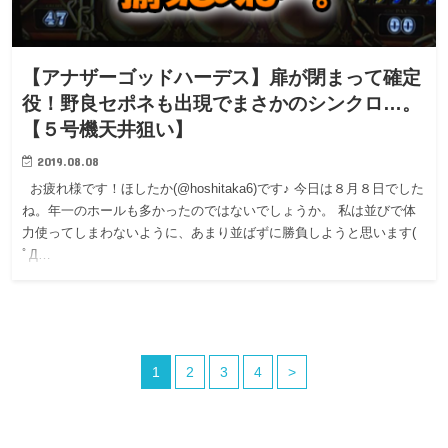
【アナザーゴッドハーデス】扉が閉まって確定
役！野良セポネも出現でまさかのシンクロ…。
【５号機天井狙い】
2019.08.08
お疲れ様です！ほしたか(@hoshitaka6)です♪ 今日は８月８日でした
ね。年一のホールも多かったのではないでしょうか。 私は並びで体
力使ってしまわないように、あまり並ばずに勝負しようと思います(
ﾟД…
1
2
3
4
>