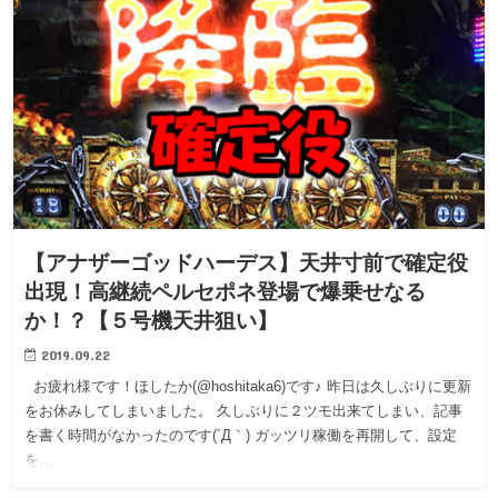
【アナザーゴッドハーデス】天井寸前で確定役
出現！高継続ペルセポネ登場で爆乗せなる
か！？【５号機天井狙い】
2019.09.22
お疲れ様です！ほしたか(@hoshitaka6)です♪ 昨日は久しぶりに更新
をお休みしてしまいました。 久しぶりに２ツモ出来てしまい、記事
を書く時間がなかったのです(´Д｀) ガッツリ稼働を再開して、設定
を…