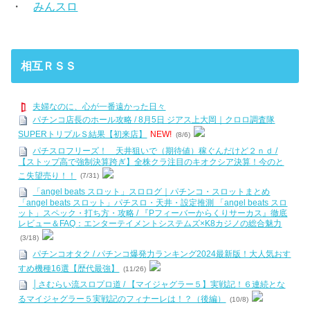
・
みんスロ
相互ＲＳＳ
夫婦なのに、心が一番遠かった日々
パチンコ店長のホール攻略 / 8月5日 ジアス上大岡｜クロロ調査隊
SUPERトリプルＳ結果【初来店】
NEW!
(8/6)
パチスロフリーズ！ 天井狙いで（期待値）稼ぐんだけど２ｎｄ /
【ストップ高で強制決算跨ぎ】全株クラ注目のキオクシア決算！今のと
こ失望売り！！
(7/31)
「angel beats スロット」スロログ｜パチンコ・スロットまとめ
「angel beats スロット」パチスロ・天井・設定推測 「angel beats スロ
ット」スペック・打ち方・攻略 / 『Pフィーバーからくりサーカス』徹底
レビュー＆FAQ：エンターテイメントシステムズ×K8カジノの総合魅力
(3/18)
パチンコオタク / パチンコ爆発力ランキング2024最新版！大人気おす
すめ機種16選【歴代最強】
(11/26)
│さむらい流スロプロ道 / 【マイジャグラー５】実戦記！６連続とな
るマイジャグラー５実戦記のフィナーレは！？（後編）
(10/8)