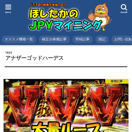
menu
search
オススメ機種一覧
確定台稼働記事
寄稿記事
雑記
お問い合
HOME
タグ : アナザーゴッドハーデス
アナザーゴッドハーデス
稼働記事