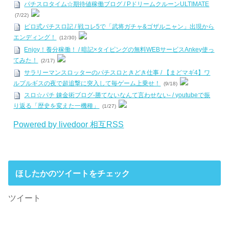
パチスロタイム☆期待値稼働ブログ / PドリームクルーンULTIMATE
(7/22)
ピロ式パチスロ記 / 戦コレ5で「武将ガチャ&ゴザルニャン」出現から
エンディング！
(12/30)
Enjoy！養分稼働！ / 暗記×タイピングの無料WEBサービスAnkey使っ
てみた！
(2/17)
サラリーマンスロッターのパチスロときどき仕事 / 【まどマギ4】ワ
ルプルギスの夜で超追撃に突入して毎ゲーム上乗せ！
(9/18)
スロ☆パチ 錬金術ブログ-勝てないなんて言わせない- / youtubeで振
り返る「歴史を変えた一機種」
(1/27)
Powered by livedoor 相互RSS
ほしたかのツイートをチェック
ツイート