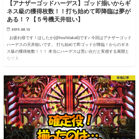
【アナザーゴッドハーデス】ゴッド揃いからギ
ネス級の獲得枚数！！打ち始めて即降臨は夢が
ある！？【５号機天井狙い】
2019.08.15
お疲れ様です！ほしたか(@hoshitaka6)です♪ 今回はアナザーゴッド
ハーデスの天井狙いです。 打ち始めて即ゴッドが降臨！からのギネ
ス級の獲得枚数！！！ 本当にハーデスは荒い台だと実感する展開と
なりま…
稼働記事