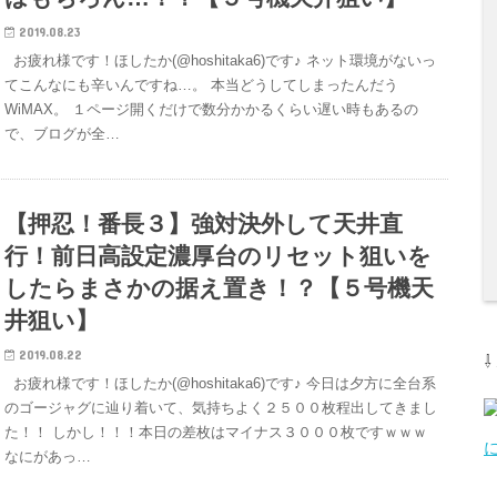
2019.08.23
お疲れ様です！ほしたか(@hoshitaka6)です♪ ネット環境がないっ
てこんなにも辛いんですね…。 本当どうしてしまったんだう
WiMAX。 １ページ開くだけで数分かかるくらい遅い時もあるの
で、ブログが全…
【押忍！番長３】強対決外して天井直
行！前日高設定濃厚台のリセット狙いを
したらまさかの据え置き！？【５号機天
井狙い】
2019.08.22
お疲れ様です！ほしたか(@hoshitaka6)です♪ 今日は夕方に全台系
のゴージャグに辿り着いて、気持ちよく２５００枚程出してきまし
た！！ しかし！！！本日の差枚はマイナス３０００枚ですｗｗｗ
なにがあっ…