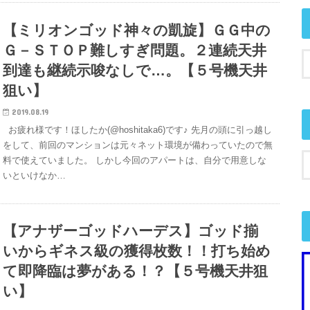
【ミリオンゴッド神々の凱旋】ＧＧ中の
Ｇ－ＳＴＯＰ難しすぎ問題。２連続天井
到達も継続示唆なしで…。【５号機天井
狙い】
2019.08.19
お疲れ様です！ほしたか(@hoshitaka6)です♪ 先月の頭に引っ越し
をして、前回のマンションは元々ネット環境が備わっていたので無
料で使えていました。 しかし今回のアパートは、自分で用意しな
いといけなか…
【アナザーゴッドハーデス】ゴッド揃
いからギネス級の獲得枚数！！打ち始め
て即降臨は夢がある！？【５号機天井狙
い】