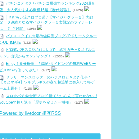
パチンコオタク / パチンコ爆発力ランキング2024最新
版！大人気おすすめ機種16選【歴代最強】
(11/26)
│さむらい流スロプロ道 / 【マイジャグラー５】実戦
記！６連続となるマイジャグラー５実戦記のフィナーレ
は！？（後編）
(10/8)
パチスロタイム☆期待値稼働ブログ / Pドリームクルー
ンULTIMATE
(7/22)
ピロ式パチスロ記 / 戦コレ5で「武将ガチャ&ゴザルニ
ャン」出現からエンディング！
(12/30)
Enjoy！養分稼働！ / 暗記×タイピングの無料WEBサー
ビスAnkey使ってみた！
(2/17)
サラリーマンスロッターのパチスロときどき仕事 /
【まどマギ4】ワルプルギスの夜で超追撃に突入して毎ゲ
ーム上乗せ！
(9/18)
スロ☆パチ 錬金術ブログ-勝てないなんて言わせない- /
youtubeで振り返る「歴史を変えた一機種」
(1/27)
Powered by livedoor 相互RSS