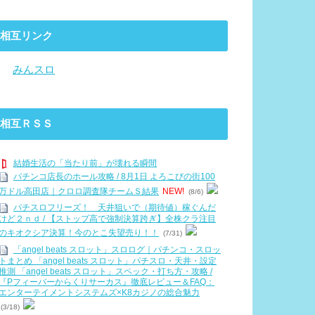
相互リンク
・
みんスロ
相互ＲＳＳ
結婚生活の「当たり前」が壊れる瞬間
パチンコ店長のホール攻略 / 8月1日 よろこびの街100
万ドル高田店｜クロロ調査隊チームＳ結果
NEW!
(8/6)
パチスロフリーズ！ 天井狙いで（期待値）稼ぐんだ
けど２ｎｄ / 【ストップ高で強制決算跨ぎ】全株クラ注目
のキオクシア決算！今のとこ失望売り！！
(7/31)
「angel beats スロット」スロログ｜パチンコ・スロッ
トまとめ 「angel beats スロット」パチスロ・天井・設定
推測 「angel beats スロット」スペック・打ち方・攻略 /
『Pフィーバーからくりサーカス』徹底レビュー＆FAQ：
エンターテイメントシステムズ×K8カジノの総合魅力
(3/18)