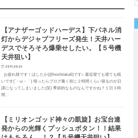
【アナザーゴッドハーデス】下パネル消
灯からデジャブフリーズ発生！天井ハー
デスでそろそろ爆乗せしたい。【５号機
天井狙い】
2019.08.24
お疲れ様です！ほしたか(@hoshitaka6)です♪ 最近寝ても寝ても眠
いです(´・ω・｀) 帰ったらブログ書く前に２時間くらい寝るのが日
課になってしまいました(笑) 季節的なものなんですかね？１日３時
間…
【ミリオンゴッド神々の凱旋】お宝台連
発からの光輝くプッシュボタン！！結果
はもちろん…！？【５号機天井狙い】