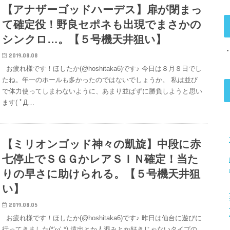
【アナザーゴッドハーデス】扉が閉まっ
て確定役！野良セポネも出現でまさかの
シンクロ…。【５号機天井狙い】
2019.08.08
お疲れ様です！ほしたか(@hoshitaka6)です♪ 今日は８月８日でし
たね。年一のホールも多かったのではないでしょうか。 私は並び
で体力使ってしまわないように、あまり並ばずに勝負しようと思い
ます( ﾟД…
【ミリオンゴッド神々の凱旋】中段に赤
七停止でＳＧＧかレアＳＩＮ確定！当た
りの早さに助けられる。【５号機天井狙
い】
2019.08.05
お疲れ様です！ほしたか(@hoshitaka6)です♪ 昨日は仙台に遊びに
行ってきました(*‘ω‘ *) 遠出とか人混みとか好きじゃないタイプの