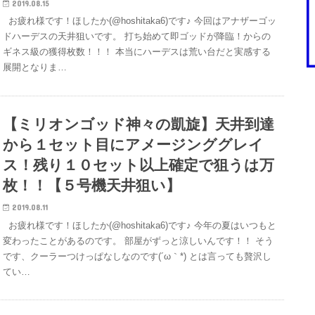
2019.08.15
お疲れ様です！ほしたか(@hoshitaka6)です♪ 今回はアナザーゴッ
ドハーデスの天井狙いです。 打ち始めて即ゴッドが降臨！からの
ギネス級の獲得枚数！！！ 本当にハーデスは荒い台だと実感する
展開となりま…
【ミリオンゴッド神々の凱旋】天井到達
から１セット目にアメージンググレイ
ス！残り１０セット以上確定で狙うは万
枚！！【５号機天井狙い】
2019.08.11
お疲れ様です！ほしたか(@hoshitaka6)です♪ 今年の夏はいつもと
変わったことがあるのです。 部屋がずっと涼しいんです！！ そう
です、クーラーつけっぱなしなのです(´ω｀*) とは言っても贅沢し
てい…