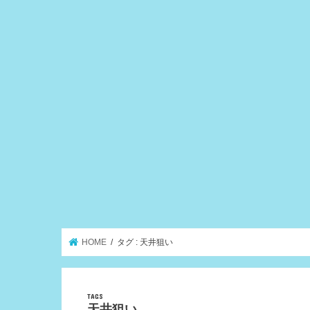
HOME
タグ : 天井狙い
天井狙い