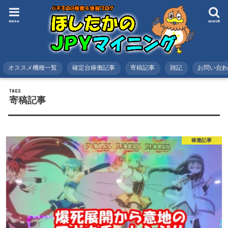
menu
search
オススメ機種一覧
確定台稼働記事
寄稿記事
雑記
お問い合
HOME
タグ : 寄稿記事
寄稿記事
稼働記事