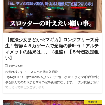
【魔法少女まどか☆マギカ】ロングフリーズ発
生！苦節４５万ゲームで念願の夢叶う！アルテ
ィメットの結果は…。（後編）【５号機設定狙
い】
2019.09.18
お疲れ様ですっ！ スロバカ代表取締役
T@K@HIRO（@takahiro55_777）でございます！ まどマギ叛逆の記
事を挟んでの初代まどマギの記事後編になります。 大分間隔が空い
てしまって申し訳ございませ…
稼働記事