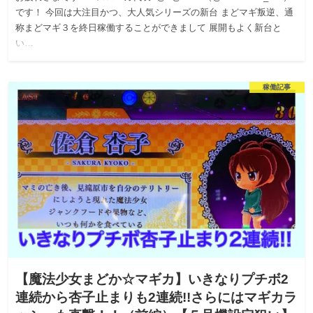
です！ 今回は大注目かつ、大人気シリーズの新台 まどマギ叛逆、通
称まどマギ３を終日稼働することができまして 展開もよく新台と
い…
稼働記事
【魔法少女まどか☆マギカ】いきなりプチボ2
連続から杏子止まりも2連続!!さらにはマギカラ