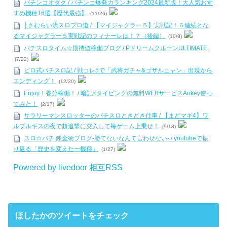
パチンコオタク / パチンコ爆発力ランキング2024最新版！大人気おす
すめ機種16選【歴代最強】
(11/26)
│さむらい流スロプロ道 / 【マイジャグラー５】実戦記！６連続とな
るマイジャグラー５実戦記のフィナーレは！？（後編）
(10/8)
パチスロタイム☆期待値稼働ブログ / PドリームクルーンULTIMATE
(7/22)
ピロ式パチスロ記 / 戦コレ5で「武将ガチャ&ゴザルニャン」出現から
エンディング！
(12/30)
Enjoy！養分稼働！ / 暗記×タイピングの無料WEBサービスAnkey使っ
てみた！
(2/17)
サラリーマンスロッターのパチスロときどき仕事 / 【まどマギ4】ワ
ルプルギスの夜で超追撃に突入して毎ゲーム上乗せ！
(9/18)
スロ☆パチ 錬金術ブログ-勝てないなんて言わせない- / youtubeで振
り返る「歴史を変えた一機種」
(1/27)
Powered by livedoor 相互RSS
ほしたかのツイートをチェック