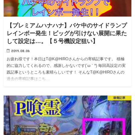
【プレミアムハナハナ】バケ中のサイドランプ
レインボー発生！ビッグが引けない展開に果た
して設定は…。【５号機設定狙い】
2019.08.06
お疲れ様です！本日はT@K@HIROさんからの寄稿記事です。 積極
的に協力してくれるので、感謝しかないです(´ω｀*) 毎回高設定の実
践記事というところも素晴らしいです！ そんなT@K@HIROさんの
過去の寄稿記事はこち…
稼働記事