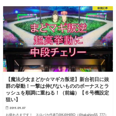
稼働記事
【魔法少女まどか☆マギカ叛逆】新台初日に抜
群の挙動！一撃は伸びないもののボーナスとラ
ッシュを順調に重ねる！（前編）【６号機設定
狙い】
2019.09.07
お疲れさまです！ スロバカ代表T@K@HIRO（@takahiro55_777）