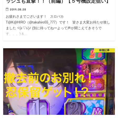
ッシュも直撃！！（前編）【５号機設定狙い】
2019.08.28
お疲れさまでございます！ スロバカ
T@K@HIRO（@takahiro55_777）です！ 皆さま大変お待たせ致し
ましたヾ(≧▽≦)ﾉ (別に待ってねーよって声が聞こえてきそうで
す。。。) &…
稼働記事