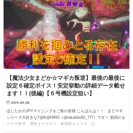
【魔法少女まどか☆マギカ叛逆】最後の最後に
設定６確定ボイス！安定挙動の詳細データ載せ
ます！！(後編)【６号機設定狙い】
2019.09.08
ほしたかのJPYマイニングをご覧の皆様 こんばんは！！ まどマギ
シリーズ大好きなT@K@HIRO（@takahiro55_777）です！ 前回のま
どマギ叛逆 通称まどマギ３・劇場版まどマギ 記…