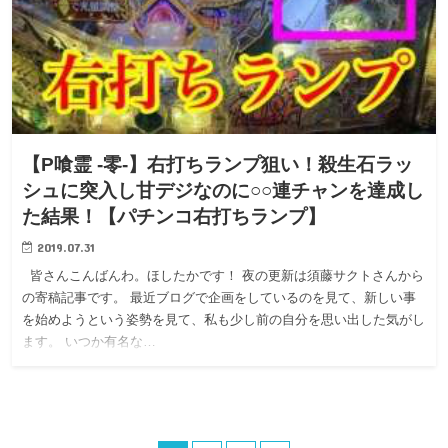
【P喰霊 -零-】右打ちランプ狙い！殺生石ラッ
シュに突入し甘デジなのに○○連チャンを達成し
た結果！【パチンコ右打ちランプ】
2019.07.31
皆さんこんばんわ。ほしたかです！ 夜の更新は須藤サクトさんから
の寄稿記事です。 最近ブログで企画をしているのを見て、新しい事
を始めようという姿勢を見て、私も少し前の自分を思い出した気がし
ます。 いつか有名な…