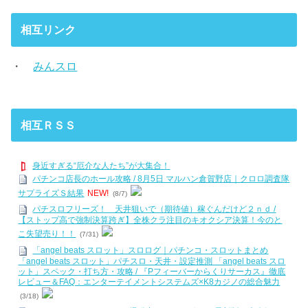
相互リンク
・
みんスロ
相互ＲＳＳ
身近すぎる“厄介な人たち”が大集合！
パチンコ店長のホール攻略 / 8月5日 マルハン倉賀野店｜クロロ調査隊
サプライズＳ結果
NEW!
(8/7)
パチスロフリーズ！ 天井狙いで（期待値）稼ぐんだけど２ｎｄ /
【ストップ高で強制決算跨ぎ】全株クラ注目のキオクシア決算！今のと
こ失望売り！！
(7/31)
「angel beats スロット」スロログ｜パチンコ・スロットまとめ
「angel beats スロット」パチスロ・天井・設定推測 「angel beats スロ
ット」スペック・打ち方・攻略 / 『Pフィーバーからくりサーカス』徹底
レビュー＆FAQ：エンターテイメントシステムズ×K8カジノの総合魅力
(3/18)