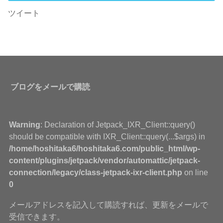
ツイート
ブログをメールで購読
Warning
: Declaration of Jetpack_IXR_Client::query()
should be compatible with IXR_Client::query(...$args) in
/home/hoshitaka6/hoshitaka6.com/public_html/wp-
content/plugins/jetpack/vendor/automattic/jetpack-
connection/legacy/class-jetpack-ixr-client.php
on line
0
メールアドレスを記入して購読すれば、更新をメールで
受信できます。