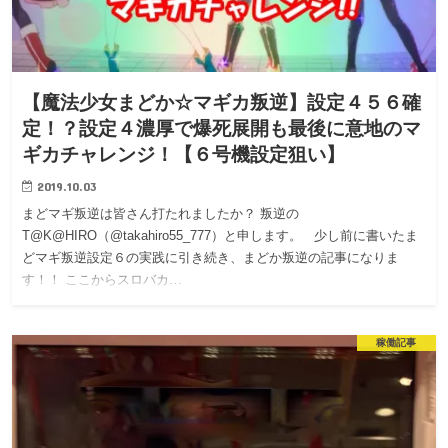
【魔法少女まどか☆マギカ叛逆】設定４５６確
定！？設定４濃厚で爆死展開も最後に意地のマ
ギカチャレンジ！【６号機設定狙い】
2019.10.03
まどマギ叛逆は皆さん打たれましたか？ 叛逆の
T@K@HIRO（@takahiro55_777）と申します。 少し前に書いたま
どマギ叛逆設定６の実践に引き続き、まどか叛逆の記事になりま
す！！ ここからスロバカ…
稼働記事