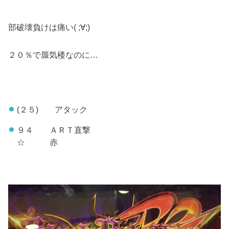
部破壊負けは痛い( ;∀;)
２０％で蜃気楼なのに…
(２５) アタック
９４ ＡＲＴ直撃
☆ 赤