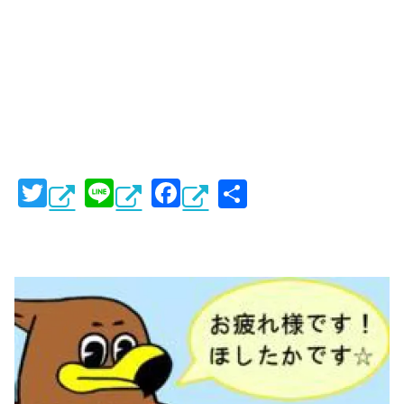
T
Li
F
共
wi
n
a
有
tt
e
c
er
e
b
o
o
k