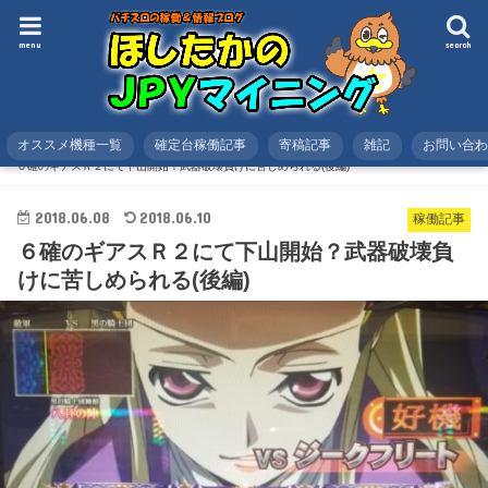
menu
search
オススメ機種一覧
確定台稼働記事
寄稿記事
雑記
お問い合
HOME
スロット
稼働記事
６確のギアスＲ２にて下山開始？武器破壊負けに苦しめられる(後編)
2018.06.08
2018.06.10
稼働記事
６確のギアスＲ２にて下山開始？武器破壊負
けに苦しめられる(後編)