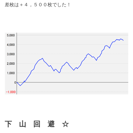
差枚は＋４，５００枚でした！
下 山 回 避 ☆