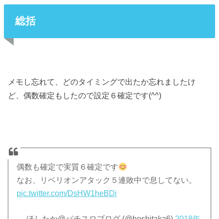
総括
メモし忘れて、どのタイミングで出たか忘れましたけ
ど、偶数確定もしたので設定６確定です(^^)
偶数も確定で実質６確定です
なお、リベリオンアタック５連敗中で息してない。
pic.twitter.com/DsHW1heBDi
— ほしたか@パチスロブログ (@hoshitaka6)
2018年