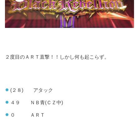
２度目のＡＲＴ直撃！！しかし何も起こらず。
(２８) アタック
４９ ＮＢ青(ＣＺ中)
０ ＡＲＴ