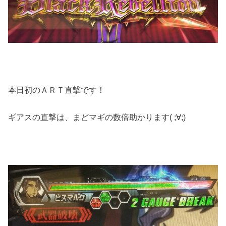
本日初のＡＲＴ直撃です！
ギアスの直撃は、まどマギの数倍助かります( ;∀;)