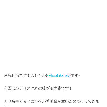
お疲れ様です！ほしたか(
@hoshitaka6
)です♪
今回はバジリスク絆の後ヅモ実践です！
１８時半くらいに３ベル撃破台が空いたので打ってきま