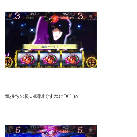
気持ちの良い瞬間ですね(∩´∀｀)∩