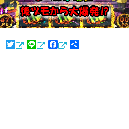
T
Li
F
共
wi
n
a
有
tt
e
c
er
e
b
o
o
k