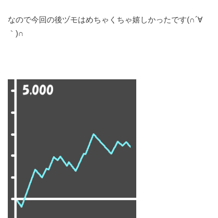
なので今回の後ヅモはめちゃくちゃ嬉しかったです(∩´∀
｀)∩