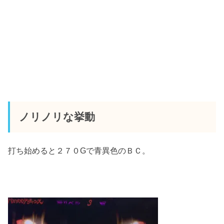
ノリノリな挙動
打ち始めると２７０Gで青異色のＢＣ。