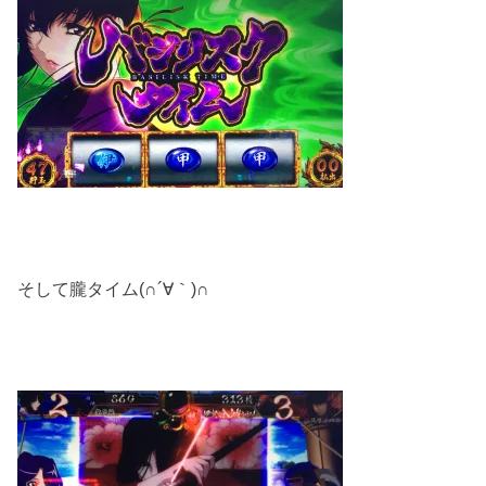
そして朧タイム(∩´∀｀)∩