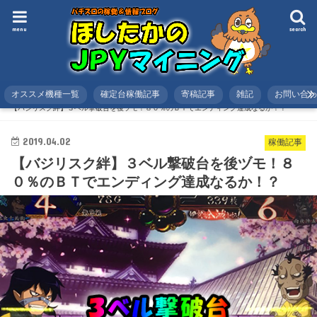
menu
search
オススメ機種一覧
確定台稼働記事
寄稿記事
雑記
お問い合
HOME
スロット
稼働記事
【バジリスク絆】３ベル撃破台を後ヅモ！８０％のＢＴでエンディング達成なるか！？
2019.04.02
稼働記事
【バジリスク絆】３ベル撃破台を後ヅモ！８
０％のＢＴでエンディング達成なるか！？