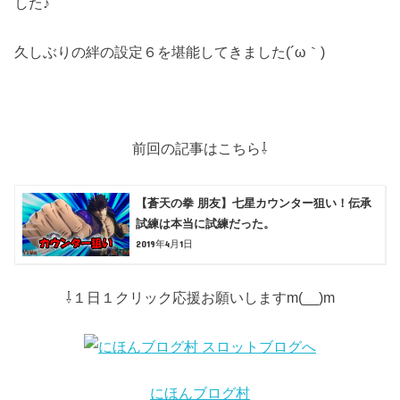
した♪
久しぶりの絆の設定６を堪能してきました(´ω｀)
前回の記事はこちら⇩
【蒼天の拳 朋友】七星カウンター狙い！伝承
試練は本当に試練だった。
2019年4月1日
⇩１日１クリック応援お願いしますm(__)m
にほんブログ村