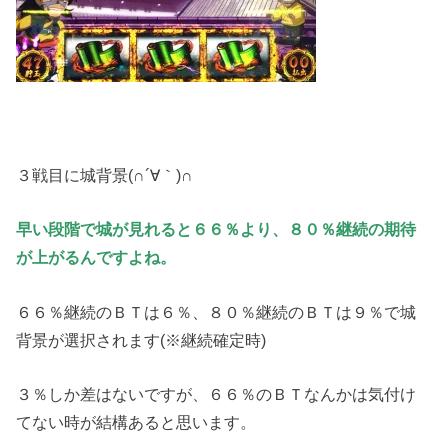
３戦目に城背景(∩´∀｀)∩
早い段階で城が見れると６６％より、８０％継続の期待
が上がるんですよね。
６６％継続のＢＴは６％、８０％継続のＢＴは９％で城
背景が選択されます(※継続確定時)
３％しか差はないですが、６６％のＢＴなんかは気付け
てない時が結構あると思います。