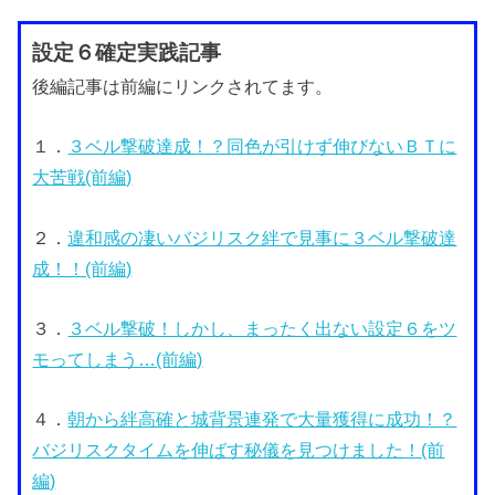
設定６確定実践記事
後編記事は前編にリンクされてます。
１．
３ベル撃破達成！？同色が引けず伸びないＢＴに
大苦戦(前編)
２．
違和感の凄いバジリスク絆で見事に３ベル撃破達
成！！(前編)
３．
３ベル撃破！しかし、まったく出ない設定６をツ
モってしまう…(前編)
４．
朝から絆高確と城背景連発で大量獲得に成功！？
バジリスクタイムを伸ばす秘儀を見つけました！(前
編)