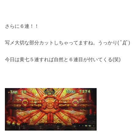
さらに６連！！
写メ大切な部分カットしちゃってますね。うっかり( ﾟДﾟ)
今日は黄七５連すれば自然と６連目が付いてくる(笑)