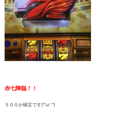
赤七降臨！！
ＳＧＧが確定です(*‘ω‘ *)