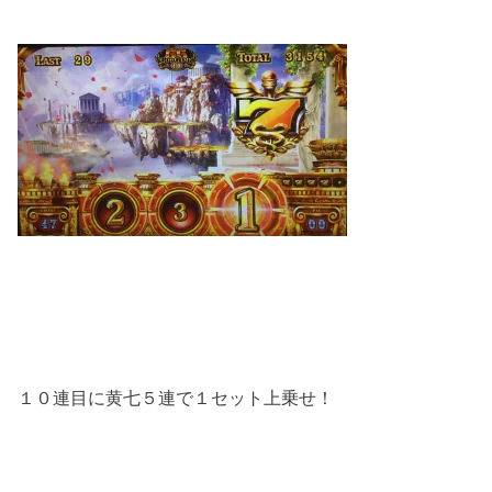
１０連目に黄七５連で１セット上乗せ！