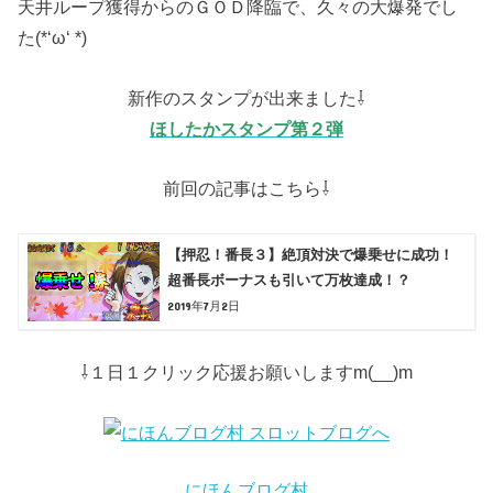
天井ループ獲得からのＧＯＤ降臨で、久々の大爆発でし
た(*‘ω‘ *)
新作のスタンプが出来ました⇩
ほしたかスタンプ第２弾
前回の記事はこちら⇩
【押忍！番長３】絶頂対決で爆乗せに成功！
超番長ボーナスも引いて万枚達成！？
2019年7月2日
⇩１日１クリック応援お願いしますm(__)m
にほんブログ村