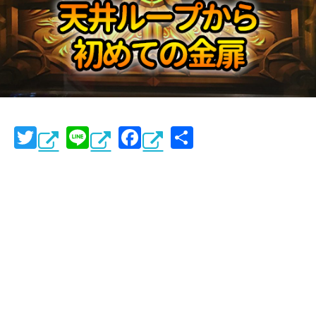
T
Li
F
共
wi
n
a
有
tt
e
c
er
e
b
o
o
k