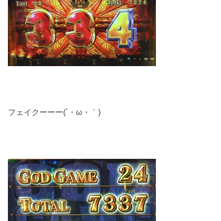
フェイクーーー(´・ω・｀)