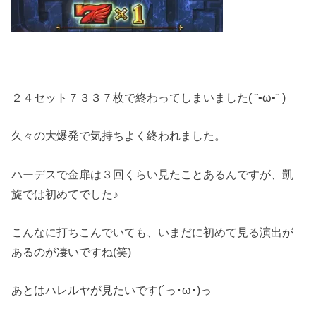
２４セット７３３７枚で終わってしまいました( ˘•ω•˘ )
久々の大爆発で気持ちよく終われました。
ハーデスで金扉は３回くらい見たことあるんですが、凱
旋では初めてでした♪
こんなに打ちこんでいても、いまだに初めて見る演出が
あるのが凄いですね(笑)
あとはハレルヤが見たいです(´っ･ω･)っ