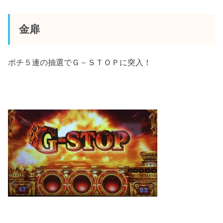
金扉
ポチ５連の抽選でＧ－ＳＴＯＰに突入！