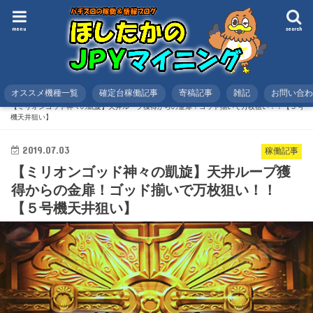
menu
search
オススメ機種一覧
確定台稼働記事
寄稿記事
雑記
お問い合
HOME
スロット
稼働記事
【ミリオンゴッド神々の凱旋】天井ループ獲得からの金扉！ゴッド揃いで万枚狙い！！【５号
機天井狙い】
2019.07.03
稼働記事
【ミリオンゴッド神々の凱旋】天井ループ獲
得からの金扉！ゴッド揃いで万枚狙い！！
【５号機天井狙い】