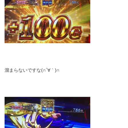
溜まらないですな(∩´∀｀)∩