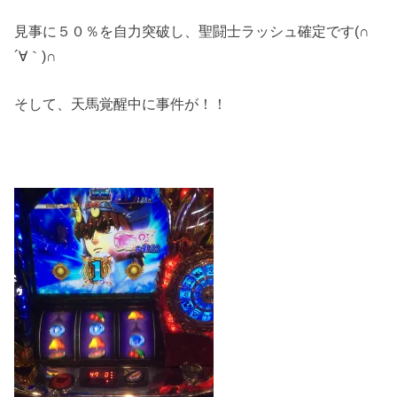
見事に５０％を自力突破し、聖闘士ラッシュ確定です(∩
´∀｀)∩
そして、天馬覚醒中に事件が！！