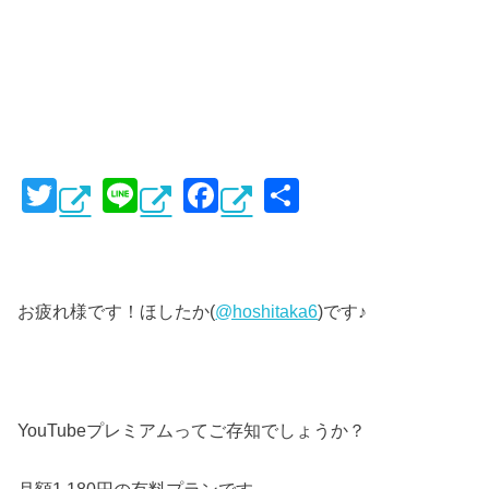
T
Li
F
共
wi
n
a
有
tt
e
c
er
e
お疲れ様です！ほしたか(
@hoshitaka6
)です♪
b
o
o
k
YouTubeプレミアムってご存知でしょうか？