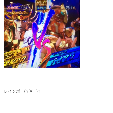
レインボー(∩´∀｀)∩