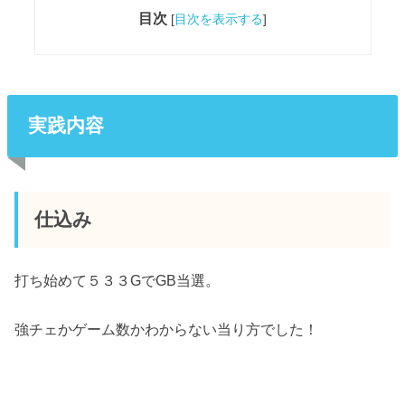
目次
[
目次を表示する
]
実践内容
仕込み
打ち始めて５３３GでGB当選。
強チェかゲーム数かわからない当り方でした！