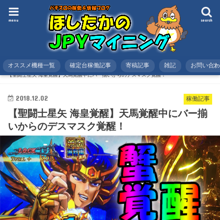
menu
search
オススメ機種一覧
確定台稼働記事
寄稿記事
雑記
お問い合
HOME
スロット
稼働記事
【聖闘士星矢 海皇覚醒】天馬覚醒中にバー揃いからのデスマスク覚醒！
2018.12.02
稼働記事
【聖闘士星矢 海皇覚醒】天馬覚醒中にバー揃
いからのデスマスク覚醒！