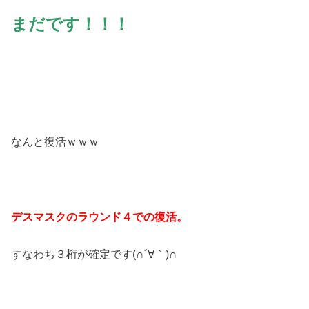
まだです！！！
なんと復活ｗｗｗ
デスマスクのラウンド４での復活。
すなわち３桁が確定です(∩´∀｀)∩