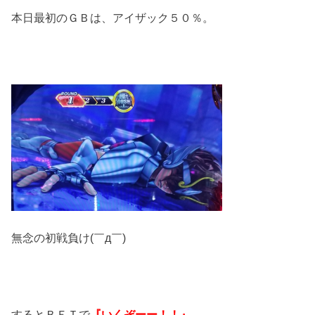
本日最初のＧＢは、アイザック５０％。
無念の初戦負け(￣д￣)
するとＢＥＴで
『いくぞーー！！』