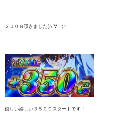
２００Ｇ頂きました(∩´∀｀)∩
嬉しい嬉しい３５０Ｇスタートです！