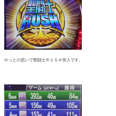
やっとの思いで聖闘士ＲＵＳＨ突入です。