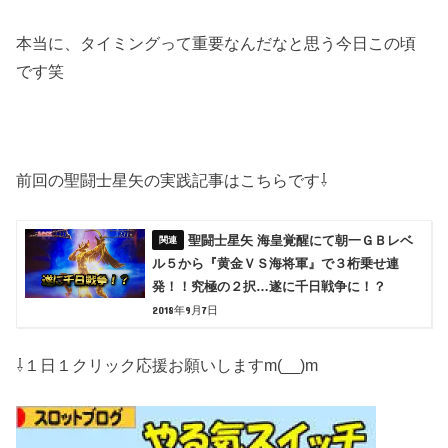
本当に、タイミングって重要なんだなと思う今日この頃
です笑
前回の聖闘士星矢の実践記事はこちらです⇩
聖闘士星矢 海皇覚醒にて朝一ＧＢレベ
ル５から『黄金ＶＳ海将軍』で３桁乗せ連
発！！究極の２択…遂に千日戦争に！？
2018年9月7日
⇩１日１クリック応援お願いしますm(__)m