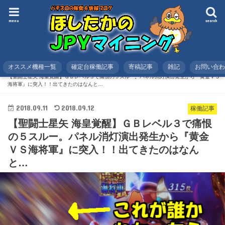
menu
search
オススメ機種一覧
確定台稼働記事
寄稿記事
雑記
お問い合
HOME
スロット
稼働記事
【聖闘士星矢 海皇覚醒】ＧＢレベル３で痛恨の５スルー。パネル消灯演出発生から『黄金ＶＳ
海将軍』に突入！！出てきたのはなんと…
2018.09.11
2018.09.12
稼働記事
【聖闘士星矢 海皇覚醒】ＧＢレベル３で痛恨
の５スルー。パネル消灯演出発生から『黄金
ＶＳ海将軍』に突入！！出てきたのはなん
と…