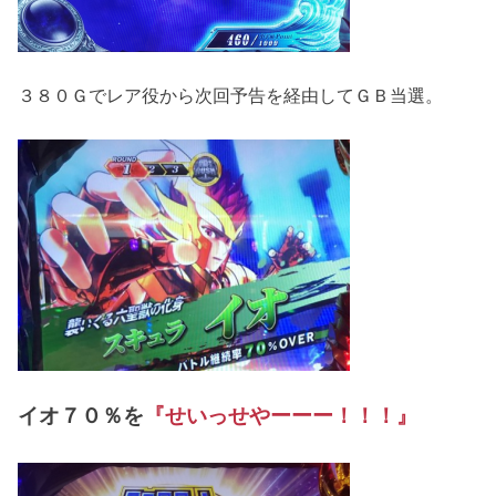
３８０Ｇでレア役から次回予告を経由してＧＢ当選。
イオ７０％を
『せいっせやーーー！！！』