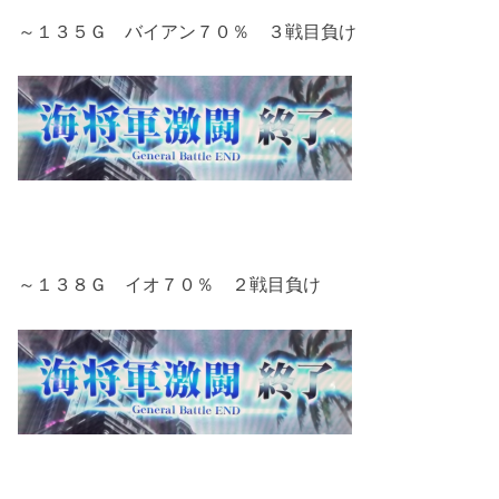
～１３５Ｇ バイアン７０％ ３戦目負け
～１３８Ｇ イオ７０％ ２戦目負け