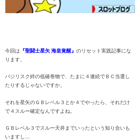
k
今回は
『聖闘士星矢 海皇覚醒』
のリセット実践記事にな
ります。
バジリスク絆の低確巻物で、たまに４連続でＢＣ当選し
たりするじゃないですか。
それを星矢のＧＢレベル３とか４でやったら、それだけ
で４スルー確定なんですよね。
ＧＢレベル３でスルー天井までいったという知り合いも
いますし…