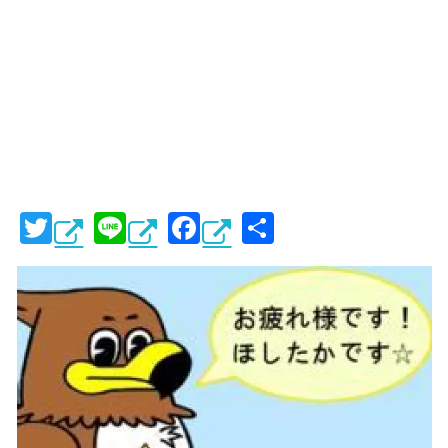
T
Li
F
共
wi
n
a
有
tt
e
c
er
e
b
o
o