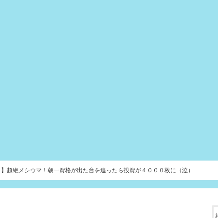
２】超絶メシウマ！朝一資格が出た台を追ったら投資が４０００枚に（泣）