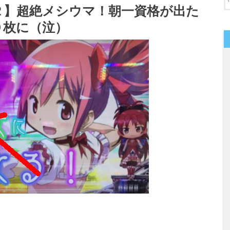
２】超絶メシウマ！朝一資格が出た
０枚に（泣）