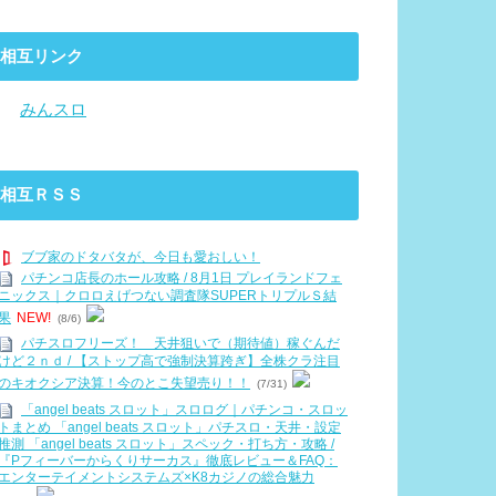
相互リンク
・
みんスロ
相互ＲＳＳ
ブブ家のドタバタが、今日も愛おしい！
パチンコ店長のホール攻略 / 8月1日 プレイランドフェ
ニックス｜クロロえげつない調査隊SUPERトリプルＳ結
果
NEW!
(8/6)
パチスロフリーズ！ 天井狙いで（期待値）稼ぐんだ
けど２ｎｄ / 【ストップ高で強制決算跨ぎ】全株クラ注目
のキオクシア決算！今のとこ失望売り！！
(7/31)
「angel beats スロット」スロログ｜パチンコ・スロッ
トまとめ 「angel beats スロット」パチスロ・天井・設定
推測 「angel beats スロット」スペック・打ち方・攻略 /
『Pフィーバーからくりサーカス』徹底レビュー＆FAQ：
エンターテイメントシステムズ×K8カジノの総合魅力