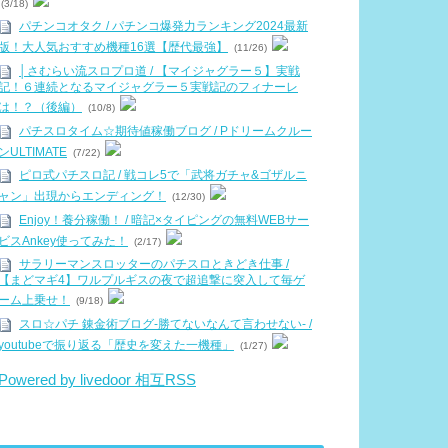
(3/18)
パチンコオタク / パチンコ爆発力ランキング2024最新
版！大人気おすすめ機種16選【歴代最強】
(11/26)
│さむらい流スロプロ道 / 【マイジャグラー５】実戦
記！６連続となるマイジャグラー５実戦記のフィナーレ
は！？（後編）
(10/8)
パチスロタイム☆期待値稼働ブログ / Pドリームクルー
ンULTIMATE
(7/22)
ピロ式パチスロ記 / 戦コレ5で「武将ガチャ&ゴザルニ
ャン」出現からエンディング！
(12/30)
Enjoy！養分稼働！ / 暗記×タイピングの無料WEBサー
ビスAnkey使ってみた！
(2/17)
サラリーマンスロッターのパチスロときどき仕事 /
【まどマギ4】ワルプルギスの夜で超追撃に突入して毎ゲ
ーム上乗せ！
(9/18)
スロ☆パチ 錬金術ブログ-勝てないなんて言わせない- /
youtubeで振り返る「歴史を変えた一機種」
(1/27)
Powered by livedoor 相互RSS