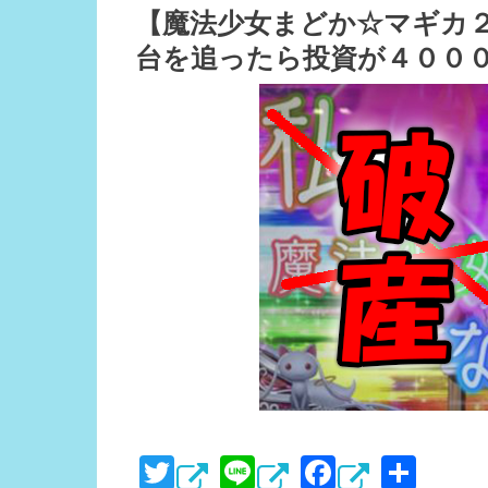
【魔法少女まどか☆マギカ
台を追ったら投資が４００
T
Li
F
共