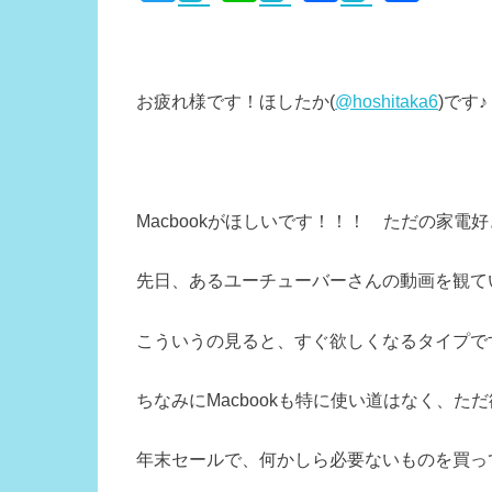
wi
n
a
有
tt
e
c
er
e
お疲れ様です！ほしたか(
@hoshitaka6
)です♪
b
o
o
k
Macbookがほしいです！！！ ただの家電好
先日、あるユーチューバーさんの動画を観ていた
こういうの見ると、すぐ欲しくなるタイプで
ちなみにMacbookも特に使い道はなく、ただ欲
年末セールで、何かしら必要ないものを買っ